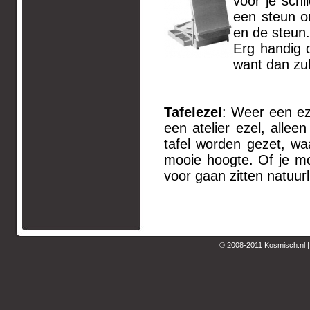
voor je schi
een steun o
en de steun.
Erg handig 
want dan zu
Tafelezel
: Weer een eze
een atelier ezel, allee
tafel worden gezet, wa
mooie hoogte. Of je mo
voor gaan zitten natuur
© 2008-2011 Kosmisch.nl 