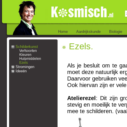
Home
Aardrijkskunde
Biologie
Ezels.
Schilderkunst
Verfsoorten
Kleuren
Hulpmiddelen
Ezels
Als je besluit om te g
Stromingen
Ideeën
moet deze natuurlijk er
Daarvoor gebruiken vee
Ook hiervan zijn er vele
Atelierezel
: Dit zijn 
stevig en moeilijk te ve
mee te schilderen. (vaa