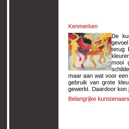
Kenmerken
De ku
gevoel
terug 
kleure
mooi 
schild
maar aan wat voor een 
gebruik van grote kle
gewerkt. Daardoor kon j
Belangrijke kunstenaars 