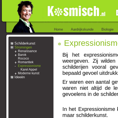
Home
Aardrijkskunde
Biologie
Expressionism
Schilderkunst
Stromingen
Renaissance
Bij het expressionis
Barok
Rococo
weergeven. Zij wilden
Romantiek
Expressionisme
schilderijen vooral g
Karel Appel
bepaald gevoel uitdrukk
Moderne kunst
Ideeën
Er waren een aantal gevo
waren niet altijd de 
gevoelens in de schilder
In het Expressionisme
maar schilderkunst.