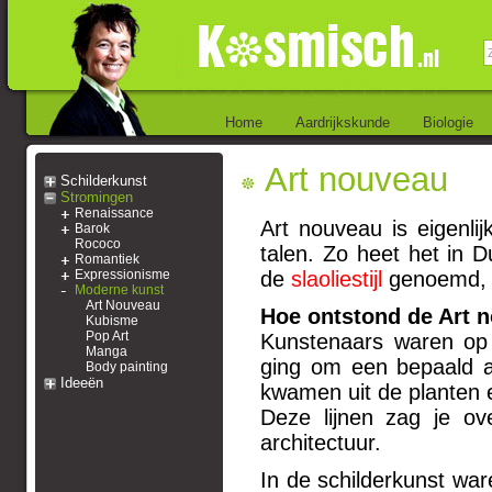
Home
Aardrijkskunde
Biologie
Art nouveau
Schilderkunst
Stromingen
Renaissance
Art nouveau is eigenl
Barok
Rococo
talen. Zo heet het in D
Romantiek
Expressionisme
de
slaoliestijl
genoemd, om
Moderne kunst
Art Nouveau
Hoe ontstond de Art 
Kubisme
Pop Art
Kunstenaars waren op 
Manga
ging om een bepaald aan
Body painting
Ideeën
kwamen uit de planten 
Deze lijnen zag je ov
architectuur.
In de schilderkunst war