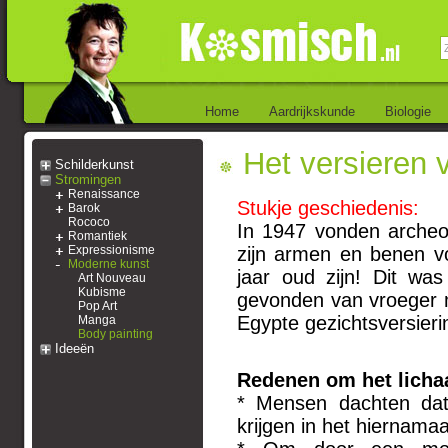
Home
Aardrijkskunde
Biologie
Het versieren 
Schilderkunst
Stromingen
Renaissance
Stukje geschiedenis:
Barok
Rococo
In 1947 vonden archeo
Romantiek
Expressionisme
zijn armen en benen vo
Moderne kunst
jaar oud zijn! Dit wa
Art Nouveau
Kubisme
gevonden van vroeger m
Pop Art
Egypte gezichtsversier
Manga
Body painting
Ideeën
Redenen om het lichaa
* Mensen dachten dat
krijgen in het hiernamaa