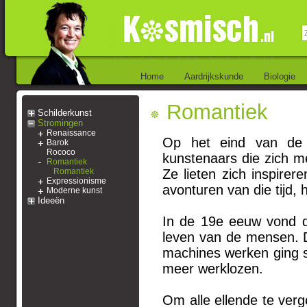
Home
Aardrijkskunde
Biologie
Romantiek
Schilderkunst
Stromingen
Renaissance
Op het eind van de 
Barok
Rococo
kunstenaars die zich m
Romantiek
Romantiek
Ze lieten zich inspire
Expressionisme
avonturen van die tijd,
Moderne kunst
Ideeën
In de 19e eeuw vond de 
leven van de mensen. 
machines werken ging 
meer werklozen.
Om alle ellende te ver