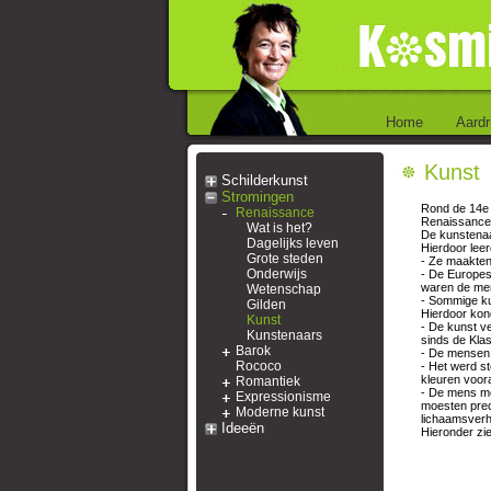
Home
Aardr
Kunst
Schilderkunst
Stromingen
Rond de 14e e
Renaissance
Renaissance 
Wat is het?
De kunstenaa
Dagelijks leven
Hierdoor lee
Grote steden
- Ze maakten
Onderwijs
- De Europese
waren de mens
Wetenschap
- Sommige ku
Gilden
Hierdoor kond
Kunst
- De kunst ve
Kunstenaars
sinds de Kla
Barok
- De mensen 
Rococo
- Het werd s
kleuren voora
Romantiek
- De mens mo
Expressionisme
moesten prec
Moderne kunst
lichaamsverh
Ideeën
Hieronder zi