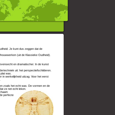
Oudheid. Je kunt dus zeggen dat de
houwwerken (uit de Klassieke Oudheid).
levensecht en dramatischer. In de kunst
techniek uit: het perspectiefschilderen.
 plat was.
in werkelijkheid uitzag. Voor het eerst
.
den zoals het echt was. De vormen en de
at ze net echt leken.
ichaam
de perfecte