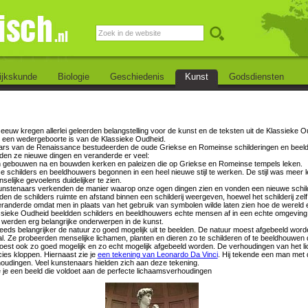
ijkskunde
Biologie
Geschiedenis
Kunst
Godsdiensten
euw kregen allerlei geleerden belangstelling voor de kunst en de teksten uit de Klassieke 
een wedergeboorte is van de Klassieke Oudheid.
rs van de Renaissance bestudeerden de oude Griekse en Romeinse schilderingen en beeld
rden ze nieuwe dingen en veranderde er veel:
 gebouwen na en bouwden kerken en paleizen die op Griekse en Romeinse tempels leken.
 schilders en beeldhouwers begonnen in een heel nieuwe stijl te werken. De stijl was meer 
elijke gevoelens duidelijker te zien.
nstenaars verkenden de manier waarop onze ogen dingen zien en vonden een nieuwe schilder
en de schilders ruimte en afstand binnen een schilderij weergeven, hoewel het schilderij zelf
randerde omdat men in plaats van het gebruik van symbolen wilde laten zien hoe de wereld er 
ssieke Oudheid beeldden schilders en beeldhouwers echte mensen af in een echte omgeving
werden erg belangrijke onderwerpen in de kunst.
teeds belangrijker de natuur zo goed mogelijk uit te beelden. De natuur moest afgebeeld wor
l. Ze probeerden menselijke lichamen, planten en dieren zo te schilderen of te beeldhouwen d
est ook zo goed mogelijk en zo echt mogelijk afgebeeld worden. De verhoudingen van het l
ies kloppen. Hiernaast zie je
een tekening van Leonardo Da Vinci
. Hij tekende een man met 
oudingen. Veel kunstenaars hielden zich aan deze tekening.
e je een beeld die voldoet aan de perfecte lichaamsverhoudingen