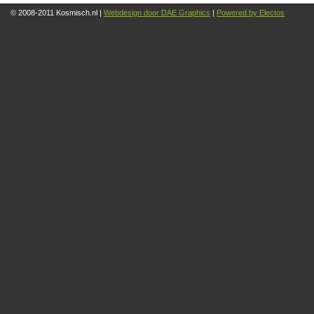
© 2008-2011 Kosmisch.nl |
Webdesign door DAE Graphics
|
Powered by Electos