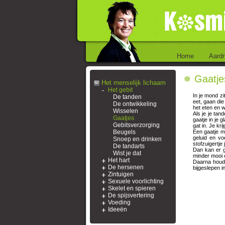
Home
Aardr
Gaatje
Het menselijk lichaam
Het gebit
In je mond zi
De tanden
eet, gaan die
De ontwikkeling
het eten en w
Wisselen
Als je je tan
Gaatjes
gaatje in je g
Gebitsverzorging
gat in. Je kri
Beugels
Een gaatje m
geluid en vo
Snoep en drinken
stofzuigertje
De tandarts
Dan kan er g
Wist je dat
minder mooi 
Het hart
Daarna houdt
De hersenen
bijgeslepen i
Zintuigen
Sexuele voorlichting
Skelet en spieren
De spijsvertering
Voeding
Ideeën