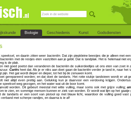
ijkskunde
Biologie
Geschiedenis
Kunst
Godsdiensten
s
t speeksel, en daarin zitten weer
bacteriën.
Dat zijn piepkleine beestjes die je alleen met ee
 bacteriën met de restjes eten vastzitten aan je gebit. Dat is tandplak. Het is helemaal niet er
eg is de plak.
den niet goed poetst dan veranderen de bacteriën de suikerdeeltjes uit ons eten van zoet in z
lazuur.
Cariës
heet dat. Als je er niks aan doet gaan de bacteriën verder je tand in, naar he
jgt pijn. Het gat wordt dieper en dieper, tot het bij de zenuwen komt.
oet gerepareerd worden; en dat doet de tandarts. Het rotte stukje tandsteen wordt er uit g
elt niet altijd even prettig aan. Gelukkig kun je daarvoor een verdoving krijgen. Ondert
 je speeksel weg gezogen, en het water wat uit de boor komt.
evuld worden. Dit gebeurt meestal met witte vulling, maar soms ook met grijze vulling;
am
om te zien, en sommige mensen kunnen er ziek van worden. Er wordt wat lijm op het gaatje 
 de tandarts er een soort van pistool op met blauw licht, waardoor de vulling goed vast g
n verband met scherpe randjes, en daarna is ie af!