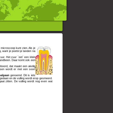
n microscoop kunt zien. Als je
g, want je poetst je tanden na
uur. Het zuur `eet` een klein
t tandbeen. Daar komt ook een
eboord, dat maakt een akelig
ussen wordt er met een soort
algaan
genoemd. Dit is iets
gedaan en de vulling wordt erop gesmeerd.
aat zitten. De vulling wordt nog even wat