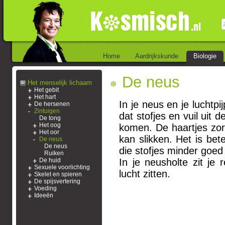
Home
Aardrijkskunde
Biologie
De neus
Het menselijk lichaam
Het gebit
Het hart
In je neus en je luchtpi
De hersenen
Zintuigen
dat stofjes en vuil uit 
De tong
Het oog
komen. De haartjes zorg
Het oor
kan slikken. Het is be
De neus
De neus
die stofjes minder goe
Ruiken
De huid
In je neusholte zit je 
Sexuele voorlichting
lucht zitten.
Skelet en spieren
De spijsvertering
Voeding
Ideeën