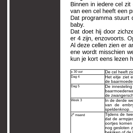
Binnen in iedere cel zi
van een cel heeft een 
Dat programma stuurt de
baby.
Dat doet hij door zichz
er 4 zijn, enzovoorts. O
Al deze cellen zien er 
ene wordt misschien we
kun je kort eens lezen 
± 30 uur
De cel heeft zi
Dag 4
Het eitje ziet 
de baarmoeder
Dag 5
De innesteling 
baarmoederwa
de zwangersc
Week 3
In de derde we
van de embry
speldenknop.
e
Tijdens de twe
2
maand
dat de armpjes
oortjes komen
nog gesloten 
bekijken of de