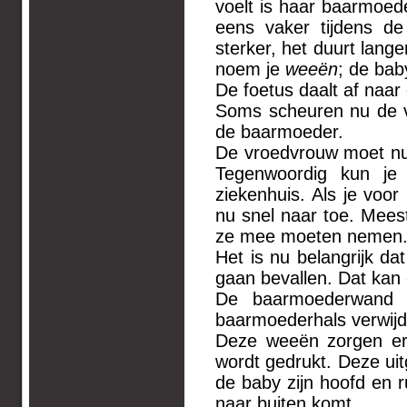
voelt is haar baarmoed
eens vaker tijdens de
sterker, het duurt lange
noem je
weeën
; de baby
De foetus daalt af naa
Soms scheuren nu de vl
de ba
De vroedvrouw moet nu
Tegenwoordig kun je 
ziekenhuis. Als je voo
nu snel naar toe. Meest
ze mee moeten nemen
Het is nu belangrijk da
gaan bevallen. Dat kan o
De baarmoederwand 
baarmoederhals verwijdt 
Deze weeën zorgen er
wordt gedrukt. Deze ui
de baby zijn hoofd en 
naar buiten komt.