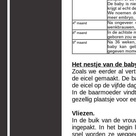
De baby is ni
krijgt al echt 
We noemen de
meer embryo,
e
Na ongeveer 
4
maand
wenkbrauwen, v
e
In de achtste 
8
maand
geboren zou wo
e
Na 36 weken,
9
maand
baby kan geb
gegeven momen
Het nestje van de bab
Zoals we eerder al ver
de eicel gemaakt. De 
de eicel op de vijfde d
In de baarmoeder vindt
gezellig plaatsje voor e
Vliezen.
In de buik van de vrouw
ingepakt. In het begin
snel worden ze wegged