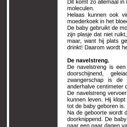
Dit komt zo allemaal in
moleculen.
Helaas kunnen ook vi
moederkoek in het bloe
De baby gebruikt de moe
zijn plasje dat niet ru
maar, want hij plats g
drinkt! Daarom wordt he
De na
De navelstreng is een
doorschijnend, gele
zwangerschap is de 
anderhalve centimeter d
De navelstreng vervoer
kunnen leven. Hij klopt
tot de baby geboren is.
Na de geboorte wordt 
doorknippend. De baby k
naar een paar dagen van