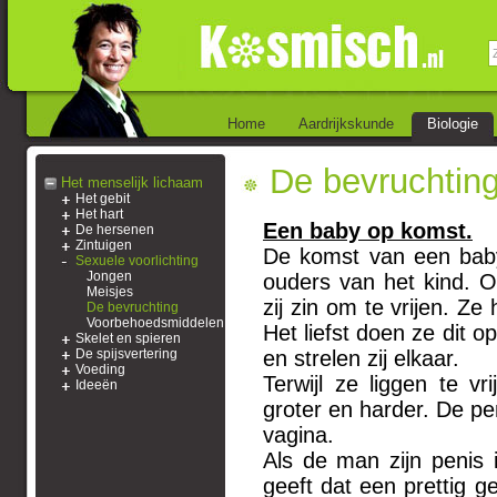
Home
Aardrijkskunde
Biologie
De bevruchtin
Het menselijk lichaam
Het gebit
Het hart
Een baby op komst.
De hersenen
Zintuigen
De komst van een bab
Sexuele voorlichting
Jongen
ouders van het kind.
Meisjes
zij zin om te vrijen. Ze
De bevruchting
Voorbehoedsmiddelen
Het liefst doen ze dit o
Skelet en spieren
De spijsvertering
en strelen zij elkaar.
Voeding
Terwijl ze liggen te v
Ideeën
groter en harder. De pe
vagina.
Als de man zijn penis
geeft dat een prettig ge