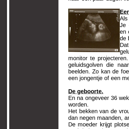
Een
Als
Je 
en 
de 
Dat
gel
monitor te projectere
geluidsgolven die na
beelden. Zo kan de fo
een jongentje of een me
De geboorte.
En na ongeveer 36 weke
worden.
Het bekken van de vrou
dan negen maanden, ande
De moeder krijgt plots