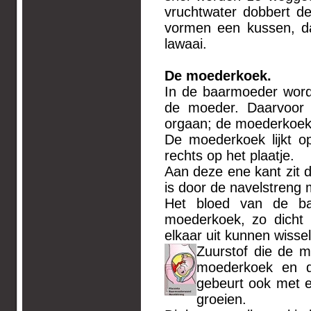
vruchtwater dobbert de
vormen een kussen, d
lawaai.
De moe
In de baarmoeder word
de moeder. Daarvoor 
orgaan; de moederkoek
De moederkoek lijkt o
rechts op het plaatje.
Aan deze ene kant zit 
is door de navelstreng
Het bloed van de ba
moederkoek, zo dicht 
elkaar uit kunnen wisse
Zuurstof die de 
moederkoek en de
gebeurt ook met e
groeien.