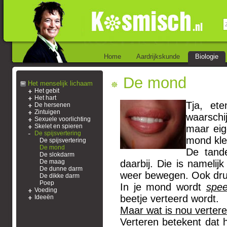
Home
Aardrijkskunde
Biologie
De mond
Het menselijk lichaam
Het gebit
Het hart
Tja, et
De hersenen
Zintuigen
waarschij
Sexuele voorlichting
Skelet en spieren
maar eige
De spijsvertering
mond kle
De spijsvertering
De mond
De tand
De slokdarm
De maag
daarbij. Die is nameli
De dunne darm
weer bewegen. Ook druk
De dikke darm
Poep
In je mond wordt
spe
Voeding
beetje verteerd wordt.
Ideeën
Maar wat is nou verter
Verteren betekent dat 