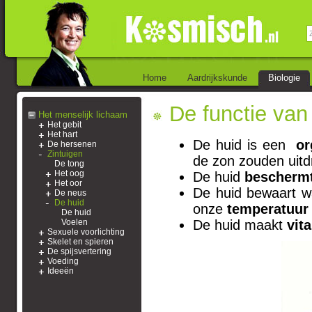
Home
Aardrijkskunde
Biologie
De functie van
Het menselijk lichaam
Het gebit
Het hart
De huid is een
or
De hersenen
Zintuigen
de zon zouden uitd
De tong
Het oog
De huid
bescherm
Het oor
De huid bewaart wa
De neus
De huid
onze
temperatuur
De huid
Voelen
De huid maakt
vit
Sexuele voorlichting
Skelet en spieren
De spijsvertering
Voeding
Ideeën