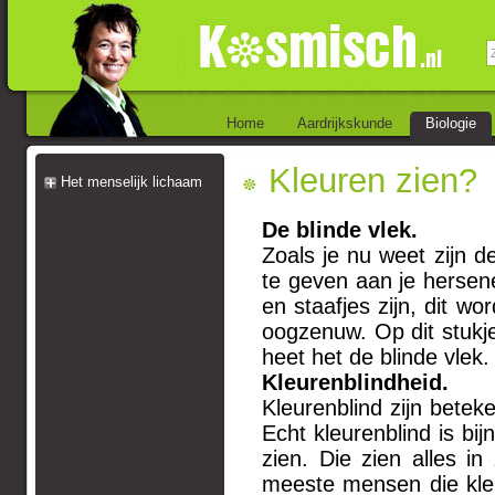
Home
Aardrijkskunde
Biologie
Kleuren zien?
Het menselijk lichaam
De blinde vlek.
Zoals je nu weet zijn d
te geven aan je hersene
en staafjes zijn, dit wo
oogzenuw. Op dit stukje
heet het de blinde vlek.
Kleurenblindheid.
Kleurenblind zijn betek
Echt kleurenblind is bi
zien. Die zien alles in
meeste mensen die kleu