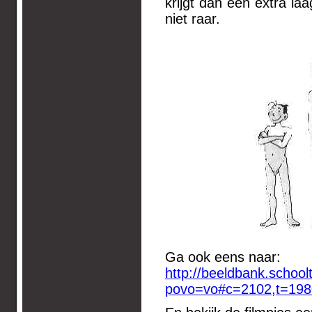
krijgt dan een extra laa
niet raar.
Ga ook eens naar:
http://beeldbank.schoolt
povo=vo#c=2102,t=198