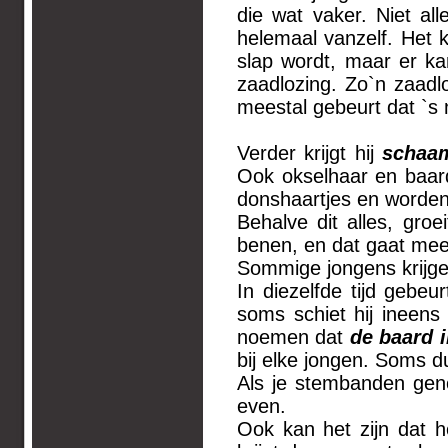
die wat vaker. Niet a
helemaal vanzelf. Het 
slap wordt, maar er k
zaadlozing. Zo`n zaadlo
meestal gebeurt dat `s
Verder krijgt hij
schaa
Ook okselhaar en baard
donshaartjes en worden 
Behalve dit alles, groei
benen, en dat gaat mee
Sommige jongens krijg
In diezelfde tijd gebeu
soms schiet hij ineen
noemen dat
de baard i
bij elke jongen. Soms 
Als je stembanden geno
even.
Ook kan het zijn dat he