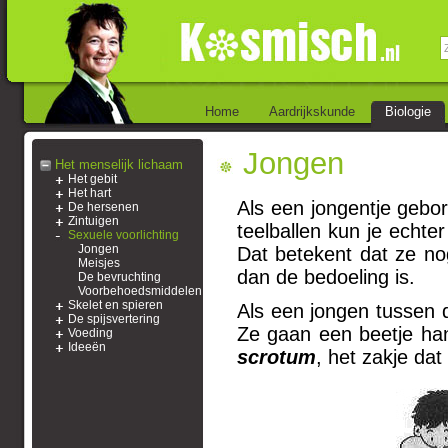
Home
Aardrijkskunde
Biologie
Jongen
Het menselijk lichaam
Het gebit
Het hart
Als een jongentje gebor
De hersenen
Zintuigen
teelballen kun je echte
Sexuele voorlichting
Jongen
Dat betekent dat ze nog
Meisjes
dan de bedoeling is.
De bevruchting
Voorbehoedsmiddelen
Skelet en spieren
Als een jongen tussen d
De spijsvertering
Ze gaan een beetje ha
Voeding
Ideeën
scrotum
, het zakje dat