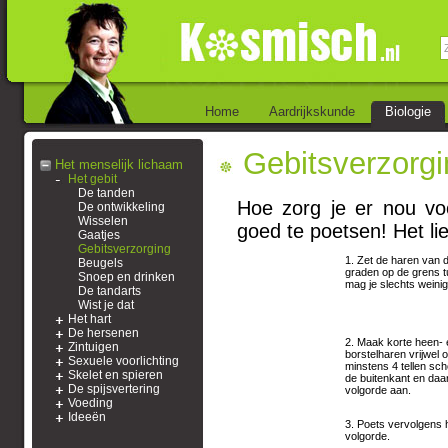
Home
Aardrijkskunde
Biologie
Gebitsverzorgi
Het menselijk lichaam
Het gebit
De tanden
Hoe zorg je er nou voo
De ontwikkeling
Wisselen
goed te poetsen! Het li
Gaatjes
Gebitsverzorging
1. Zet de haren van 
Beugels
graden op de grens t
Snoep en drinken
mag je slechts weinig
De tandarts
Wist je dat
Het hart
De hersenen
2. Maak korte heen-
Zintuigen
borstelharen vrijwel o
Sexuele voorlichting
minstens 4 tellen sch
Skelet en spieren
de buitenkant en daa
De spijsvertering
volgorde aan.
Voeding
Ideeën
3. Poets vervolgens 
volgorde.