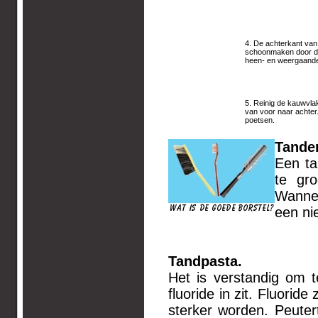
4. De achterkant van
schoonmaken door de 
heen- en weergaand
5. Reinig de kauwvl
van voor naar achter.
poetsen.
Tanden
Een ta
te gr
Wannee
een ni
Tand
Het is verstandig om 
fluoride in zit. Fluorid
sterker worden. Peuter