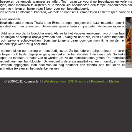
bezoeken de tempels wanneer ze willen. Toch gaan ze vooral op feestdagen en volle ma
zingen, naar monniken te luisteren of te bidden. Als boeddhisten een tempel binnenkomen da
wen, te knielen en buigen dan 3 keer voor een boeddha beeld.
gen offeren ze bloemen, kaarsen, wierook en voedsel. Hiermee laten ze het respect voor de 
ven als een monnik.
dhistische landen zoals Thailand en Birma brengen jongens een paar maanden door in
als deel van hun opvoeding. De jongens gaan erheen in fijne zijden kleding en rijden op
.
s Siddharta voordat hij Boeddha werd. Als ze bij het klooster aankomen, wordt hun haar
 en krijgen ze simpele oranje gewaden aan. Zolang ze daar zijn, leren ze over Boeddha,
n ook gewone schoolvakken. Sommige jongens gaan door om monnik te worden en
a een tijdje weer terug naar huis.
nonnen leiden een streng en eenvoudig leven. Ze bestuderen heilige teksten en leren
 helpen ook bij de dagelijkse gang van zaken in het klooster. In landen zoals Sri lanka
hopen de mensen er beter van te worden als ze de monniken eten geven. De monniken
edsel mee naar hun klooster. Dit voedsel is de enige maaltijd van een monnik, en moet
 worden opgegeten. Een deel van de dag besteedt een monnik aan het lezen en
an heilige teksten en het nadenken ervan.
© 2008-2011 Kosmisch.nl |
Webdesign door DAE Graphics
|
Powered by Electos