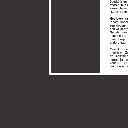
Boeddhisten 
offeren, te 
samen te vou
Na de buigin
Het le
In veel boed
een klooster 
een wit paard
Net als prin
afgeschoren,
maar krijge
andere gaan n
Monniken en 
mediteren. Ze
en Thailand 
nemen het vo
voor 12 uur
bestuderen v