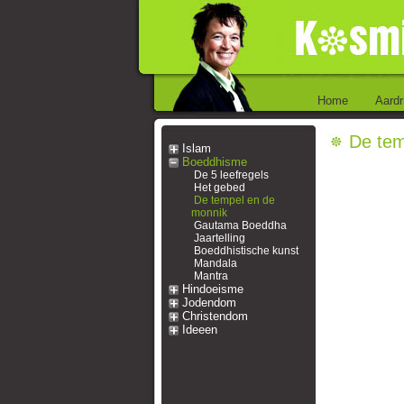
Home
Aardr
De tem
Islam
Boeddhisme
De 5 leefregels
Het gebed
De tempel en de
monnik
Gautama Boeddha
Jaartelling
Boeddhistische kunst
Mandala
Mantra
Hindoeisme
Jodendom
Christendom
Ideeen