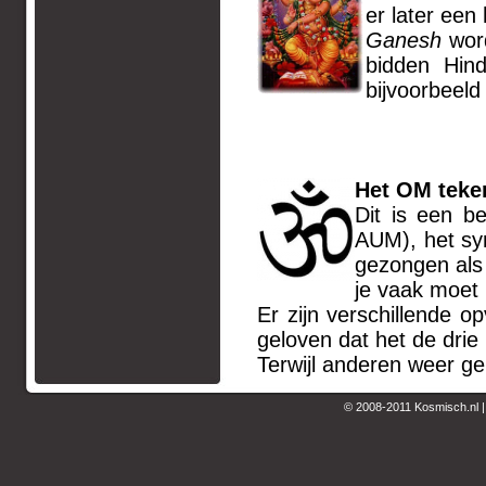
er later een
Ganesh
word
bidden Hin
bijvoorbeeld
Het OM teke
Dit is een b
AUM), het sy
gezongen als 
je vaak moet 
Er zijn verschillende 
geloven dat het de drie
Terwijl anderen weer ge
© 2008-2011 Kosmisch.nl 