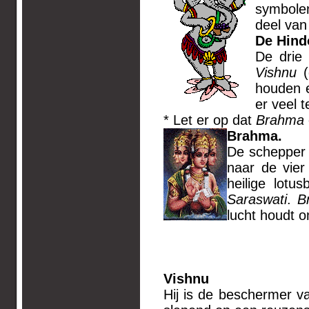
symbolen
deel va
De Hind
De drie 
Vishnu
(
houden 
er veel 
* Let er op dat
Brahma
Brahma.
De schepper 
naar de vier 
heilige lotu
Saraswati
.
B
lucht houdt 
Vi
Hij is de beschermer va