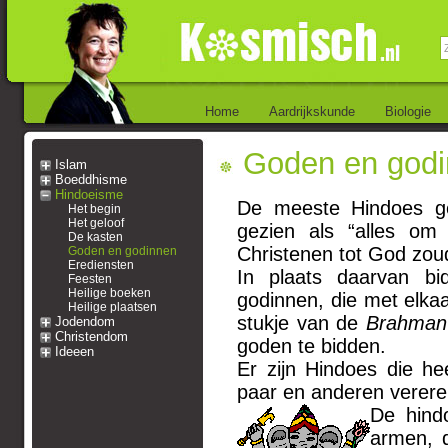
Home
Aardrijkskunde
Biologie
Goden en godi
Islam
Boeddhisme
Hindoeisme
De meeste Hindoes g
Het begin
Het geloof
gezien als “alles om
De kasten
Christenen tot God zoud
Goden en godinnen
Erediensten
In plaats daarvan bi
Feesten
Heilige boeken
godinnen, die met elka
Heilige plaatsen
stukje van de
Brahman
Jodendom
Christendom
goden te bidden.
Ideeen
Er zijn Hindoes die h
paar en anderen verer
De hind
armen, d