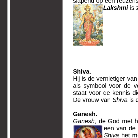
slapend op een reuzens
Lakshmi
is 
Sh
Hij is de vernietiger van
als symbool voor de ve
staat voor de kennis di
De vrouw van
Shiva
is 
Ganesh.
Ganesh
, de God met h
een van de 
Shiva
het m