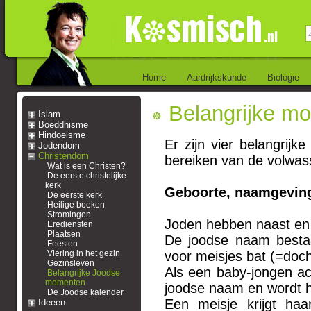
Home
Aardrijkskunde
Biologie
Belangrijke m
Islam
Boeddhisme
Hindoeisme
Er zijn vier belangrij
Jodendom
Christendom
bereiken van de volwas
Wat is een Christen?
De eerste christelijke
kerk
Geboorte, naamgeving
De eerste kerk
Heilige boeken
Stromingen
Joden hebben naast en
Erediensten
Plaatsen
De joodse naam besta
Feesten
Viering in het gezin
voor meisjes bat (=doc
Gezinsleven
Als een baby-jongen ach
Belangrijke Joodse
momenten
joodse naam en wordt 
De Joodse kalender
Een meisje krijgt ha
Ideeen