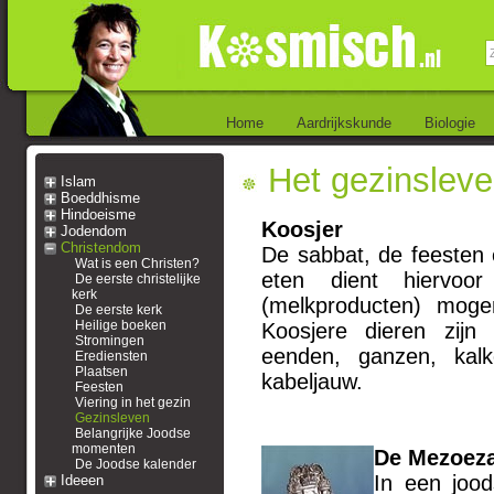
Home
Aardrijkskunde
Biologie
Het gezinslev
Islam
Boeddhisme
Hindoeisme
Koosjer
Jodendom
Christendom
De sabbat, de feesten e
Wat is een Christen?
eten dient hiervoor
De eerste christelijke
kerk
(melkproducten) mog
De eerste kerk
Heilige boeken
Koosjere dieren zijn 
Stromingen
eenden, ganzen, kalk
Erediensten
Plaatsen
kabeljauw.
Feesten
Viering in het gezin
Gezinsleven
Belangrijke Joodse
momenten
De Mezoez
De Joodse kalender
In een joo
Ideeen