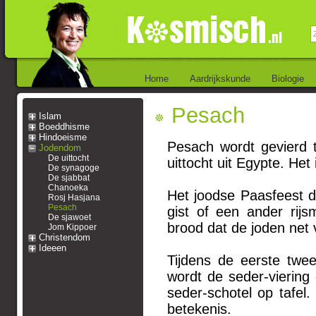
Home
Aardrijkskunde
Biologie
Pesach
Islam
Boeddhisme
Hindoeisme
Pesach wordt gevierd t
Jodendom
De uittocht
uittocht uit Egypte. Het
De synagoge
De sjabbat
Chanoeka
Het joodse Paasfeest d
Rosj Hasjana
Pesach
gist of een ander rij
De sjawoet
brood dat de joden net
Jom Kippoer
Christendom
Ideeen
Tijdens de eerste twee
wordt de seder-viering
seder-schotel op tafel
betekenis.