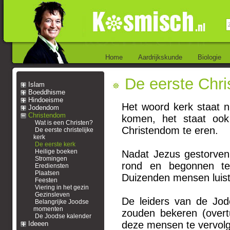
Home
Aardrijkskunde
Biologie
De eerste Chris
Islam
Boeddhisme
Hindoeisme
Het woord kerk staat 
Jodendom
Christendom
komen, het staat oo
Wat is een Christen?
Christendom te eren.
De eerste christelijke
kerk
De eerste kerk
Heilige boeken
Nadat Jezus gestorven 
Stromingen
rond en begonnen te
Erediensten
Plaatsen
Duizenden mensen luist
Feesten
Viering in het gezin
Gezinsleven
De leiders van de Jo
Belangrijke Joodse
momenten
zouden bekeren (over
De Joodse kalender
deze mensen te vervolg
Ideeen