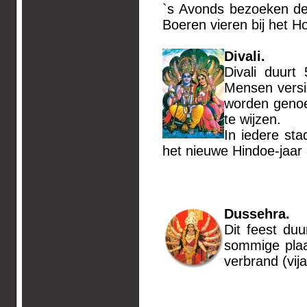
`s Avonds bezoeken de
Boeren vieren bij het Ho
Divali.
Divali duurt
Mensen versie
worden genoe
te wijzen.
In iedere sta
het nieuwe Hindoe-jaar
Dussehra.
Dit feest du
sommige plaa
verbrand (vi