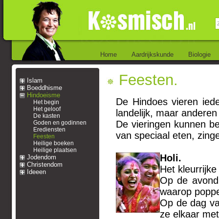
Home
Aardrijkskunde
Biologie
Feesten.
Islam
Boeddhisme
Hindoeisme
De Hindoes vieren ied
Het begin
Het geloof
landelijk, maar anderen
De kasten
De vieringen kunnen be
Goden en godinnen
Erediensten
van speciaal eten, zin
Feesten
Heilige boeken
Heilige plaatsen
Holi.
Jodendom
Christendom
Het kleurrijke
Ideeen
Op de avond 
waarop poppe
Op de dag va
ze elkaar met