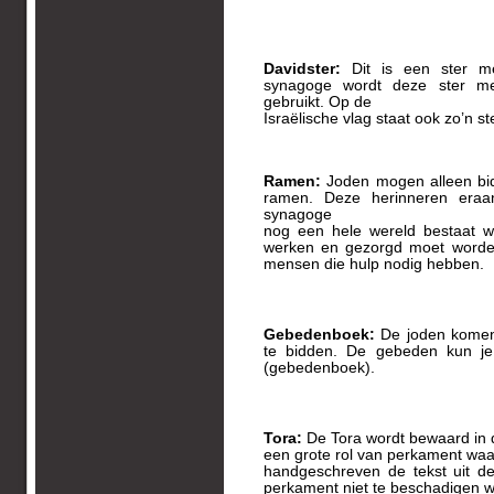
Davidster:
Dit is een ster m
synagoge wordt deze ster mee
gebruikt. Op de
Israëlische vlag staat ook zo’n st
Ramen:
Joden mogen alleen bid
ramen. Deze herinneren eraa
synagoge
nog een hele wereld bestaat 
werken en gezorgd moet worde
mensen die hulp nodig hebben.
Gebedenboek:
De joden komen
te bidden. De gebeden kun je
(gebedenboek).
Tora:
De Tora wordt bewaard in de
een grote rol van perkament wa
handgeschreven de tekst uit d
perkament niet te beschadigen w