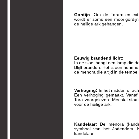
Gordijn
: Om de Torarollen ex
wordt er soms een mooi gordij
de heilige ark gehangen.
Eeuwig brandend licht:
In de sjoel hangt een lamp die d
Blijft branden. Het is een herinn
de menora die altijd in de tempe
Verhoging:
In het midden of ach
Een verhoging gemaakt. Vanaf 
Tora voorgelezen. Meestal staa
voor de heilige ark.
Kandelaar:
De menora (kandel
symbool van het Jodendom. H
kandelaar.