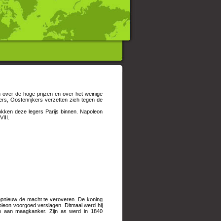
 over de hoge prijzen en over het weinige
rs, Oostenrijkers verzetten zich tegen de
okken deze legers Parijs binnen. Napoleon
III.
 opnieuw de macht te veroveren. De koning
oleon voorgoed verslagen. Ditmaal werd hij
on aan maagkanker. Zijn as werd in 1840