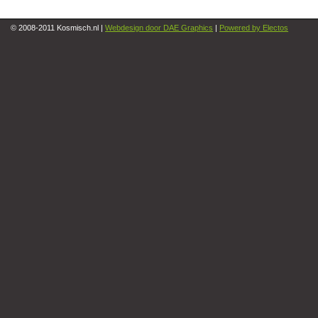
© 2008-2011 Kosmisch.nl |
Webdesign door DAE Graphics
|
Powered by Electos