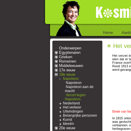
Home
Aardr
Het ve
Onderwerpen
Egyptenaren
Het verzet i
Grieken
eten dat er 
Romeinen
Franse overh
Middeleeuwen
Rond 1813 kw
17e eeuw
werd gevange
19e eeuw
Napoleon
Napoleon
Napoleon aan de
macht
Verzet tegen
Napoleon
Nederland
Het verkeer
Uitvindingen
Einde van N
Belangrijke personen
In 1815 onts
Kunst
was gevlucht
Ideeën
verbannen n
20e eeuw
herbegraven i