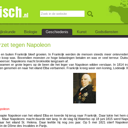
ijkskunde
Biologie
Geschiedenis
Kunst
Godsdiensten
rzet tegen Napoleon
n en buiten Frankrijk bleef groeien. In Frankrijk werden de mensen steeds meer ontevreden
te koop was. Bovendien moesten ze hoge belastingen betalen en was er veel terreur. Duitse
eerser. Napoleons macht brokkelde langzaam af.
amen er grote legers op de been die het leger van Napoleon wilden verslaan. In 1814 tr
n genomen en naar het eiland Elba verbannen. Frankrijk kreeg weer een koning, Lodewijk XV
apoleon
napte Napoleon van het eiland Elba en keerde hij terug naar Frankrijk. Daar lukte het hem
. Maar Napoleons macht duurde niet lang. In de slag bij Waterloo op 18 juni 1815 werd Nap
aar het eiland St. Helena. Daar leefde hij nog zes jaar. Op 5 mei 1821 stierf Napole
n de Dôme des Invalides in Parijs.