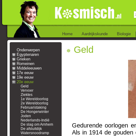
Home
Aardrijkskunde
Biologie
Geld
Onderwerpen
Egyptenaren
Grieken
Romeinen
Middeleeuwen
17e eeuw
19e eeuw
20e eeuw
Geld
Vervoer
Ziektes
1e Wereldoorlog
2e Wereldoorlog
Februaristaking
De Hongerwinter
Joden
Nederlands-Indië
Gedurende oorlogen en
De slag om Arnhem
De afsluitdijk
Als in 1914 de gouden 
Watersnoodramp