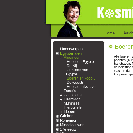
Home
Aardr
Boeren
Onderwerpen
Egyptenaren
Alle boeren 
Algemeen
pachten (hu
Het oude Egypte
handhaven. T
De Nijl
de belasting 
Ontstaan van
vlas, omdat 
Egypte
koopvaardijsc
Boeren en kooplui
De woestijn
Het dagelijks leven
Farao's
Godsdienst
Piramides
Mummies
Hierogliefen
Ideeën
Grieken
Romeinen
Middeleeuwen
17e eeuw