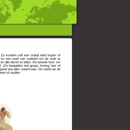
 Ze konden zelf een stukje land kopen of
n en een raad van oudsten om de orde te
 alle dieren te tellen. De tweede keer om
d. (Ze betaalden met graan, honing, leer of
 goed wat alles waard was. De zeelui op de
ten of spullen.