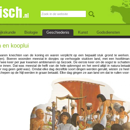
ijkskunde
Biologie
Geschiedenis
Kunst
Godsdiensten
 en kooplui
waren knechten van de koning en waren verplicht op een bepaald stuk grond te werken.
ren). Boeren woonden meestal in dorpjes op verhoogde stukken land, met een hoofdma
wee keer per jaar kwamen ambtenaren op bezoek. De eerste keer om de oogst te schatten en
te innen. Dat was meestal de helft van de hele opbrengst en het werd altijd in natura betaal
er nog geen geld was). Omdat elke dag dezelfde soort dingen werden geruild, wisten ze heel
hepen op de Nijl werden in graan betaald. Elke dag gingen ze aan land om dat te ruilen voor e