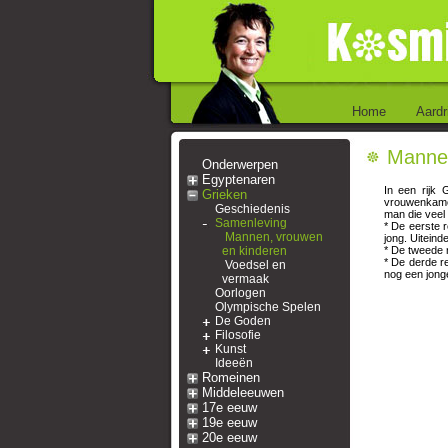
Home
Aardr
Mannen
Onderwerpen
Egyptenaren
In een rijk 
Grieken
vrouwenkamer
Geschiedenis
man die veel
Samenleving
* De eerste 
Mannen, vrouwen
jong. Uiteind
en kinderen
* De tweede r
* De derde r
Voedsel en
nog een jong
vermaak
Oorlogen
Olympische Spelen
De Goden
Filosofie
Kunst
Ideeën
Romeinen
Middeleeuwen
17e eeuw
19e eeuw
20e eeuw