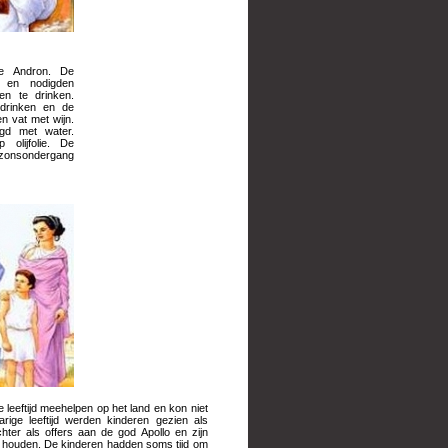
e Andron. De
 en nodigden
en te drinken.
 drinken en de
en vat met wijn.
gd met water.
 olijfolie. De
zonsondergang
leeftijd meehelpen op het land en kon niet
rige leeftijd werden kinderen gezien als
ter als offers aan de god Apollo en zijn
te houden. De kinderen hadden soms tijd om