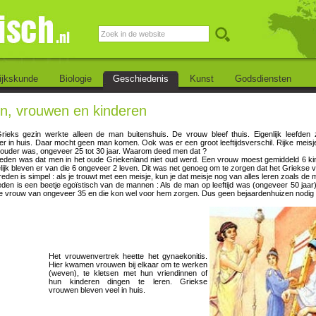
ijkskunde
Biologie
Geschiedenis
Kunst
Godsdiensten
, vrouwen en kinderen
Grieks gezin werkte alleen de man buitenshuis. De vrouw bleef thuis. Eigenlijk leefd
 in huis. Daar mocht geen man komen. Ook was er een groot leeftijdsverschil. Rijke meisje
 ouder was, ongeveer 25 tot 30 jaar. Waarom deed men dat ?
reden was dat men in het oude Griekenland niet oud werd. Een vrouw moest gemiddeld 6 kind
elijk bleven er van die 6 ongeveer 2 leven. Dit was net genoeg om te zorgen dat het Griekse volk
eden is simpel : als je trouwt met een meisje, kun je dat meisje nog van alles leren zoals de
eden is een beetje egoïstisch van de mannen : Als de man op leeftijd was (ongeveer 50 jaar
e vrouw van ongeveer 35 en die kon wel voor hem zorgen. Dus geen bejaardenhuizen nodig 
Het vrouwenvertrek heette het gynaekonitis.
Hier kwamen vrouwen bij elkaar om te werken
(weven), te kletsen met hun vriendinnen of
hun kinderen dingen te leren. Griekse
vrouwen bleven veel in huis.