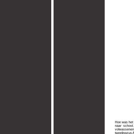
Hoe was het 
naar school.
volwassenen.
tweelingzus 