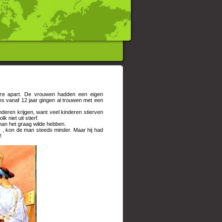
en ze apart. De vrouwen hadden een eigen
s vanaf 12 jaar gingen al trouwen met een
eren krijgen, want veel kinderen stierven
 niet uit stierf.
 man het graag wilde hebben.
) , kon de man steeds minder. Maar hij had
!