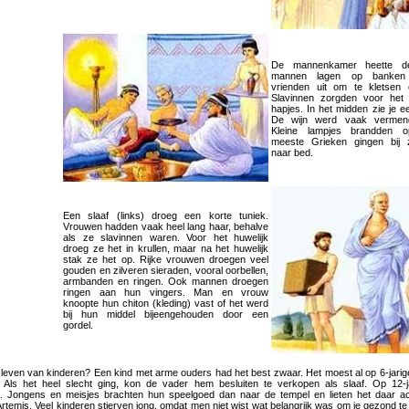
De mannenkamer heette d
mannen lagen op banken
vrienden uit om te kletsen 
Slavinnen zorgden voor het
hapjes. In het midden zie je e
De wijn werd vaak vermen
Kleine lampjes brandden op
meeste Grieken gingen bij 
naar bed.
Een slaaf (links) droeg een korte tuniek.
Vrouwen hadden vaak heel lang haar, behalve
als ze slavinnen waren. Voor het huwelijk
droeg ze het in krullen, maar na het huwelijk
stak ze het op. Rijke vrouwen droegen veel
gouden en zilveren sieraden, vooral oorbellen,
armbanden en ringen. Ook mannen droegen
ringen aan hun vingers. Man en vrouw
knoopte hun chiton (kleding) vast of het werd
bij hun middel bijeengehouden door een
gordel.
leven van kinderen? Een kind met arme ouders had het best zwaar. Het moest al op 6-jarige 
 Als het heel slecht ging, kon de vader hem besluiten te verkopen als slaaf. Op 12-ja
 Jongens en meisjes brachten hun speelgoed dan naar de tempel en lieten het daar ach
Artemis. Veel kinderen stierven jong, omdat men niet wist wat belangrijk was om je gezond 