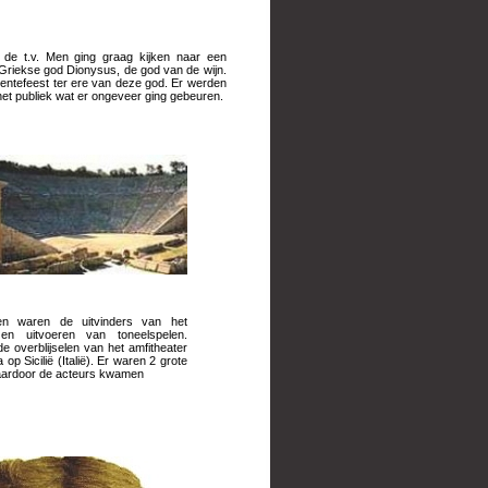
 de t.v. Men ging graag kijken naar een
e Griekse god Dionysus, de god van de wijn.
lentefeest ter ere van deze god. Er werden
t publiek wat er ongeveer ging gebeuren.
n waren de uitvinders van het
 en uitvoeren van toneelspelen.
de overblijselen van het amfitheater
 op Sicilië (Italië). Er waren 2 grote
aardoor de acteurs kwamen