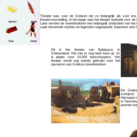
Theater was voor de Grieken net zo belangrijk als voor ons
theatervoorstelling. In het begin was het theater bedoeld voor d
Later werden de toneelstukken een belangrijk onderdeel van het 
vaak beroemde mythen en legenden nagespeeld. Daardoor wist he
Dit is het theater van Epidaurus in
Griekenland. Het ziet er nog heel mooi uit. Er
is plaats voor 14.000 toeschouwers. Het
theater wordt nog steeds gebruikt voor het
opvoeren van Griekse toneelstukken
De Grieke
schrijven
Hiernaast 
in Taormina
poorten w