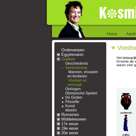
Home
Aardr
Voedse
Onderwerpen
Egyptenaren
Het belangri
Grieken
Groente als 
Geschiedenis
waren zeer ge
Samenleving
Mannen, vrouwen
en kinderen
Voedsel en
vermaak
Oorlogen
Olympische Spelen
De Goden
Filosofie
Kunst
Ideeën
Romeinen
Middeleeuwen
17e eeuw
19e eeuw
20e eeuw