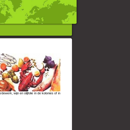
werk, wijn en olijfolie in de kolonies of in