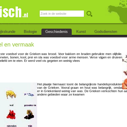
ijkskunde
Biologie
Geschiedenis
Kunst
Godsdiensten
l en vermaak
jkste voedsel voor de Grieken was brood. Voor bakken en braden
gebruikte men olijfolie.
erwten, bonen, kool, prei en sla was voedsel voor arme mensen. Verse vijgen en druiven
liefd om te eten. Er werd veel vis gegeten en weinig vlees
Het plaatje hiernaast toont de belangrijkste handelsprodukten
van de Grieken. Vooral graan en hout was belangrijk, omdat
er in Griekenland weinig van was. De Grieken verkochten hun aarde
andere gebieden waar ze kwamen