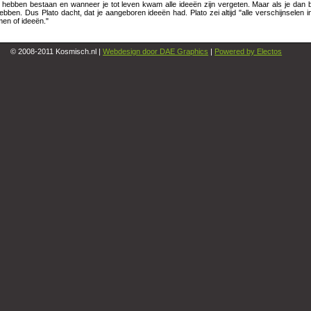
 hebben bestaan en wanneer je tot leven kwam alle ideeën zijn vergeten. Maar als je dan b
bben. Dus Plato dacht, dat je aangeboren ideeën had. Plato zei altijd "alle verschijnselen
en of ideeën."
© 2008-2011 Kosmisch.nl |
Webdesign door DAE Graphics
|
Powered by Electos