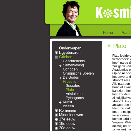
Home
Aardr
Plato
Onderwerpen
Egyptenaren
Plato leefde 
Grieken
veroordeeld 
Geschiedenis
heeft na de 
Samenleving
zijn gebleve
Oorlogen
Academies ov
Olympische Spelen
Op de Academi
het onverande
De Goden
stroomt alles
Filosofie
Alle paarden 
Socrates
bruin of zwar
Plato
kan zien, ho
Aristoteles
hier zouden
Pythagoras
zintuiglijke 
stroomt. Als
Kunst
antwoorden ku
Ideeën
Plato zei da
Romeinen
onze zintuig
Middeleeuwen
veranderen.
17e eeuw
komen altijd o
Volgens Plat
19e eeuw
eeuwig en on
20e eeuw
zintuigen) n