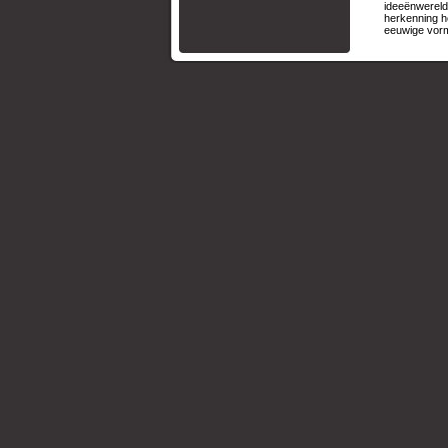
ideeënwereld
herkenning he
eeuwige vorm