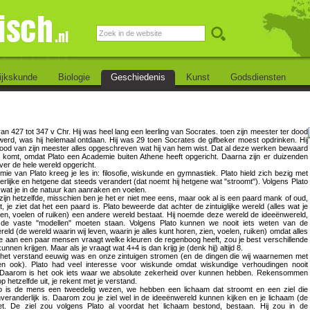
ijkskunde
Biologie
Geschiedenis
Kunst
Godsdiensten
van 427 tot 347 v Chr. Hij was
heel lang een leerling van Socrates. toen zijn meester ter dood
werd, was hij helemaal ontdaan. Hij was 29 toen Socrates de gifbeker moest opdrinken. Hij
dood van zijn meester alles opgeschreven wat hij van hem wist. Dat al deze werken bewaard
n komt, omdat Plato een Academie buiten Athene heeft opgericht. Daarna zijn er duizenden
er de hele wereld opgericht.
e van Plato kreeg je les in: filosofie, wiskunde en gymnastiek. Plato hield zich bezig met
rlijke en hetgene dat steeds verandert (dat noemt hij hetgene wat "stroomt"). Volgens Plato
 wat je in de natuur kan aanraken en voelen.
zijn hetzelfde, misschien ben je het er niet mee eens, maar ook al is een paard mank of oud,
t, je ziet dat het een paard is. Plato beweerde dat achter de zintuiglijke wereld (alles wat je
ren, voelen of ruiken) een andere wereld bestaat. Hij noemde deze wereld de ideeënwereld,
 de vaste "modellen" moeten staan. Volgens Plato kunnen we nooit iets weten van de
wereld (de wereld waarin wij leven, waarin je alles kunt horen, zien, voelen, ruiken) omdat alles
 je aan een paar mensen vraagt welke kleuren de regenboog heeft, zou je best verschillende
nnen krijgen. Maar als je vraagt wat 4+4 is dan krijg je (denk hij) altijd 8.
t het verstand eeuwig was en onze zintuigen stromen (en de dingen die wij waarnemen met
en ook). Plato had veel interesse voor wiskunde omdat wiskundige verhoudingen nooit
 Daarom is het ook iets waar we absolute zekerheid over kunnen hebben. Rekensommen
p hetzelfde uit, je rekent met je verstand.
o is de mens een tweedelig wezen, we hebben een lichaam dat stroomt en een ziel die
veranderlijk is. Daarom zou je ziel wel in de ideeënwereld kunnen kijken en je lichaam (de
iet. De ziel zou volgens Plato al voordat het lichaam bestond, bestaan. Hij zou in de