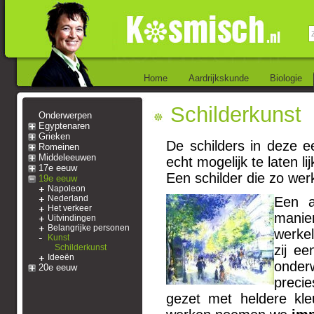
Home
Aardrijkskunde
Biologie
Schilderkunst
Onderwerpen
Egyptenaren
Grieken
De schilders in deze 
Romeinen
Middeleeuwen
echt mogelijk te laten l
17e eeuw
Een schilder die zo we
19e eeuw
Napoleon
Nederland
Een a
Het verkeer
manie
Uitvindingen
Belangrijke personen
werke
Kunst
Schilderkunst
zij ee
Ideeën
onder
20e eeuw
preci
gezet met heldere kle