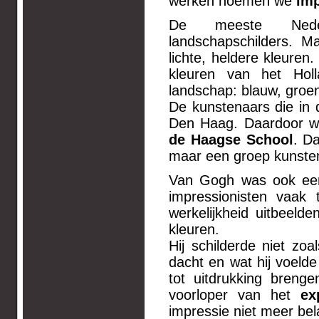
werken noemen we
imp
De meeste Nederl
landschapschilders. M
lichte, heldere kleuren
kleuren van het Hol
landschap: blauw, groen,
De kunstenaars die in 
Den Haag. Daardoor we
de Haagse School
. D
maar een groep kunsten
Van Gogh was ook een 
impressionisten vaak
werkelijkheid uitbeelde
kleuren.
Hij schilderde niet zoa
dacht en wat hij voelde 
tot uitdrukking bren
voorloper van het
ex
impressie niet meer bel