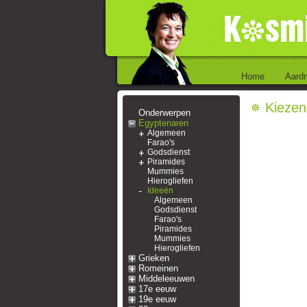
Home
Aardr
Kiezen
Onderwerpen
Egyptenaren
Algemeen
Farao's
Godsdienst
Piramides
Mummies
Hierogliefen
Ideeën
Algemeen
Godsdienst
Farao's
Piramides
Mummies
Hierogliefen
Grieken
Romeinen
Middeleeuwen
17e eeuw
19e eeuw