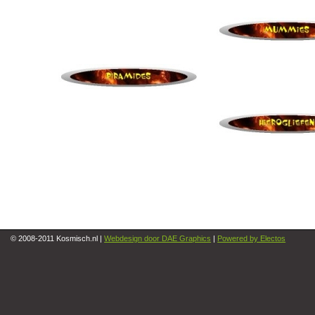
© 2008-2011 Kosmisch.nl |
Webdesign door DAE Graphics
|
Powered by Electos