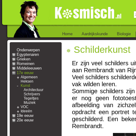
Home
Aardrijkskunde
Biologie
Schilderkunst
Onderwerpen
Egyptenaren
Grieken
Er zijn veel schilder
Romeinen
Middeleeuwen
aan Rembrandt van Rijn
17e eeuw
Veel schilders schilderd
Algemeen
Heksen
vak wilden leren.
Kunst
Architectuur
Sommige schilders zijn
Schrijvers
er nog geen fototoes
Tegeltjes
Muziek
afbeelding van zichz
VOC
opdracht een portret 
Ideeën
19e eeuw
geschilderd. Een beke
20e eeuw
Rembrandt.