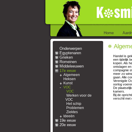
Home
Aardr
Algem
Onderwerpen
Egyptenaren
Handel is ge
Grieken
een tijdelijk
Romeinen
kopen. Als h
Middeleeuwen
ontslagen en
17e eeuw
compagnie st
meer zo wins
Algemeen
gaan. Alle c
Heksen
Verenigde Oo
Kunst
oorlog voeren
VOC
De plaatseli
VOC
kamers.
Bij de oprich
Werken voor de
verschil met
VOC
Het schip
Problemen
Ziektes
Ideeën
19e eeuw
20e eeuw