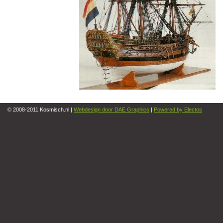
© 2008-2011 Kosmisch.nl |
Webdesign door DAE Graphics
|
Powered by Electos