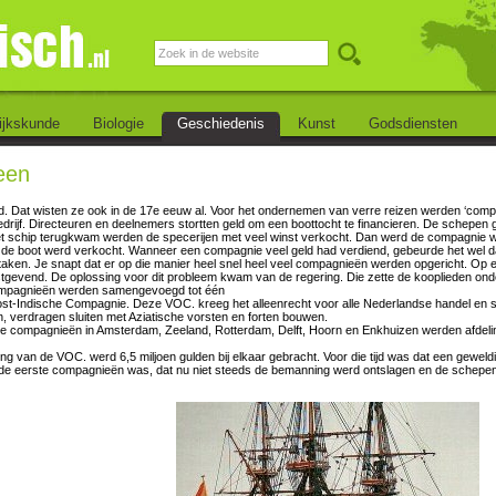
ijkskunde
Biologie
Geschiedenis
Kunst
Godsdiensten
een
ld. Dat wisten ze ook in de 17e eeuw al. Voor het ondernemen van verre reizen werden ‘com
 bedrijf. Directeuren en deelnemers stortten geld om een boottocht te financieren. De schepen
et schip terugkwam werden de specerijen met veel winst verkocht. Dan werd de compagnie
 de boot werd verkocht. Wanneer een compagnie veel geld had verdiend, gebeurde het wel dat
aken. Je snapt dat er op die manier heel snel heel veel compagnieën werden opgericht. Op
tgevend. De oplossing voor dit probleem kwam van de regering. Die zette de kooplieden ond
ompagnieën werden samengevoegd tot één
st-Indische Compagnie. Deze VOC. kreeg het alleenrecht voor alle Nederlandse handel en
, verdragen sluiten met Aziatische vorsten en forten bouwen.
jke compagnieën in Amsterdam, Zeeland, Rotterdam, Delft, Hoorn en Enkhuizen werden afde
ting van de VOC. werd 6,5 miljoen gulden bij elkaar gebracht. Voor die tijd was dat een geweld
 de eerste compagnieën was, dat nu niet steeds de bemanning werd ontslagen en de schepe