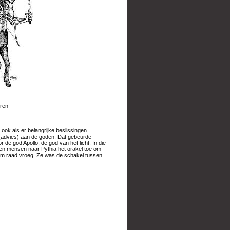
uren
ok als er belangrijke beslissingen
(advies) aan de goden. Dat gebeurde
 de god Apollo, de god van het licht. In die
men mensen naar Pythia het orakel toe om
 om raad vroeg. Ze was de schakel tussen