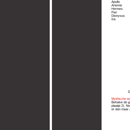
Apollo god 
Artemis god
Hermes go
Pan nat
Dionysus g
Iris godi
De berg ol
Mythische w
Behalve de g
plaatje 2). 
er dan maar 