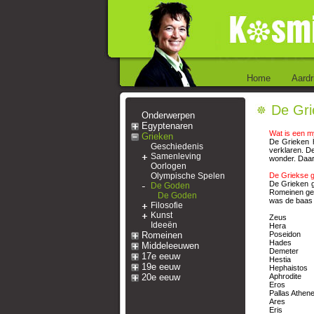
Home
Aardr
De Gri
Onderwerpen
Egyptenaren
Wat is een m
Grieken
De Grieken 
Geschiedenis
verklaren. D
Samenleving
wonder. Daar
Oorlogen
Olympische Spelen
De Griekse 
De Grieken g
De Goden
Romeinen ge
De Goden
was de baas v
Filosofie
Kunst
Zeus op
Ideeën
Hera godi
Romeinen
Poseidon g
Hades god
Middeleeuwen
Demeter god
17e eeuw
Hestia godi
19e eeuw
Hephaistos 
20e eeuw
Aphrodite g
Eros god v
Pallas Athene
Ares god 
Eris godin 