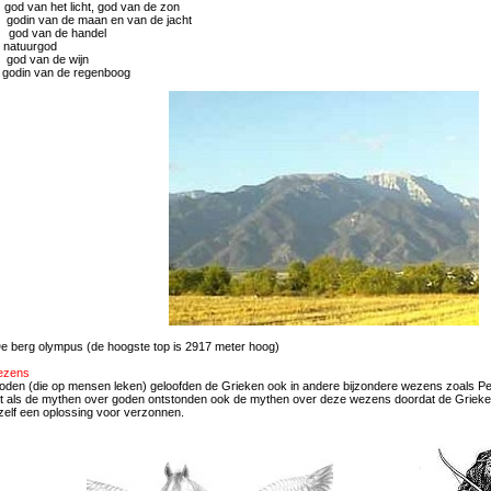
van het licht, god van de zon
in van de maan en van de jacht
d van de handel
uurgod
od van de wijn
n van de regenboog
ympus (de hoogste top is 2917 meter hoog)
ezens
oden (die op mensen leken) geloofden de Grieken ook in andere bijzondere wezens zoals Peg
Net als de mythen over goden ontstonden ook de mythen over deze wezens doordat de Grieke
zelf een oplossing voor verzonnen.