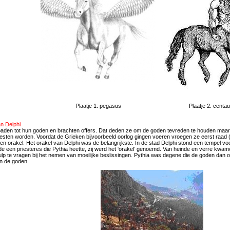
Plaatje 1: pegasus
Plaatje 2: centa
n Delphi
aden tot hun goden en brachten offers. Dat deden ze om de goden tevreden te houden maar o
ten worden. Voordat de Grieken bijvoorbeeld oorlog gingen voeren vroegen ze eerst raad 
en orakel. Het orakel van Delphi was de belangrijkste. In de stad Delphi stond een tempel voor
e een priesteres die Pythia heette, zij werd het ‘orakel’ genoemd. Van heinde en verre kwa
ulp te vragen bij het nemen van moeilijke beslissingen. Pythia was degene die de goden dan
n de goden.