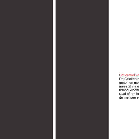
Het orakel va
De Grieken b
genomen moes
meestal via e
tempel woond
raad of om h
de mensen e