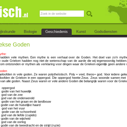
ijkskunde
Biologie
Geschiedenis
Kunst
Godsdiensten
ekse Goden
ythe:
hadden vele mythen. Een mythe is een verhaal over de Goden. Het doel van zo’n mythe
e oude Grieken hadden nog niet de wetenschap van de aarde die wij tegenwoordig hebben
om ontstonden er mythen als verklaring voor dingen waar de Grieken eigenlijk geen andere 
goden
eloofden in vele goden. Ze waren polytheïstisch. Poly = veel, theos= god. Voor iedere ge
loofden de Grieken in een oppergod. Die oppergod heette Zeus. Zeus woonde samen met 
an alle goden. Naast Zeus waren er vele andere Goden die belangrijk waren voor de Grieken, 
pergod
n van het huwelijk
od van de zee
 van de onderwereld
in van het graan en de landbouw
n van de huiselijke haard
god van het vuur
odin van de schoonheid
an de liefde (cupido)
 godin van de wijsheid
van de oorlog
van de tweedracht en de strijd (ruzie)