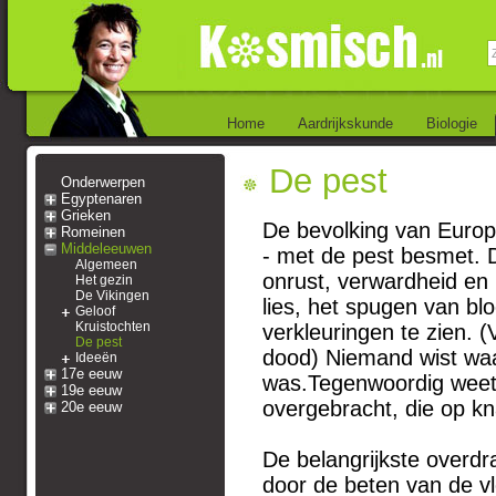
Home
Aardrijkskunde
Biologie
De pest
Onderwerpen
Egyptenaren
Grieken
De bevolking van Europa
Romeinen
Middeleeuwen
- met de pest besmet. 
Algemeen
onrust, verwardheid en b
Het gezin
De Vikingen
lies, het spugen van b
Geloof
Kruistochten
verkleuringen te zien. 
De pest
dood) Niemand wist waa
Ideeën
17e eeuw
was.Tegenwoordig weet 
19e eeuw
overgebracht, die op kn
20e eeuw
De belangrijkste overdr
door de beten van de v