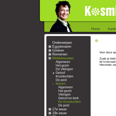
Home
Aardr
Onderwerpen
Egyptenaren
Grieken
Voor deze op
Romeinen
Middeleeuwen
Zoals je heb
Algemeen
de kruisvaard
Hieronder zie
Het gezin
De Vikingen
Geloof
Kruistochten
De pest
Ideeën
Algemeen
Het gezin
Vikingen
Geloof en kerk
De Kruistochten
De pest
17e eeuw
19e eeuw