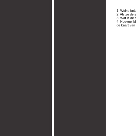
1. Welke bela
2. Als ze de 
3. Wat is de 
4. Hoeveel ki
de kaart van 