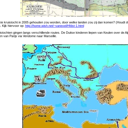
ste kruistocht in 2005 gehouden zou worden, door welke landen zou zij dan komen? (Houdt de
. Kijk hiervoor op:
http://home.wish.net/~vanexel/Hfdst-1.html
istochten gingen langs verschillende routes. De Duitse kinderen liepen van Keulen over de
en van Parijs via Vendome naar Marseille.