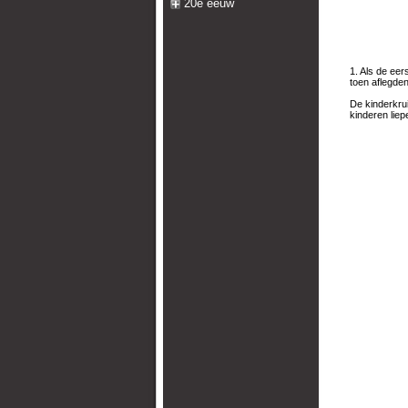
20e eeuw
1. Als de eer
toen aflegden
De kinderkru
kinderen liep