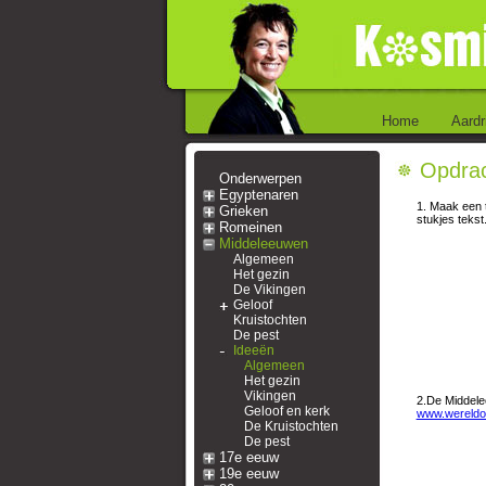
Home
Aardr
Opdrac
Onderwerpen
Egyptenaren
1. Maak een t
Grieken
stukjes tekst
Romeinen
Middeleeuwen
Algemeen
Het gezin
De Vikingen
Geloof
Kruistochten
De pest
Ideeën
Algemeen
Het gezin
Vikingen
2.De Middelee
Geloof en kerk
www.wereldor
De Kruistochten
De pest
17e eeuw
19e eeuw