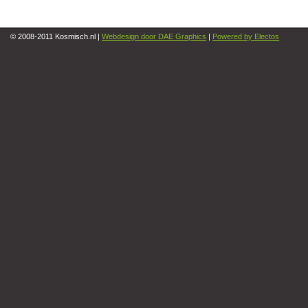
© 2008-2011 Kosmisch.nl |
Webdesign door DAE Graphics
|
Powered by Electos