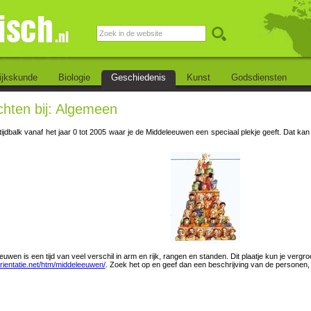
ijkskunde
Biologie
Geschiedenis
Kunst
Godsdiensten
hten bij: Algemeen
ijdbalk vanaf het jaar 0 tot 2005 waar je de Middeleeuwen een speciaal plekje geeft. Dat kan
.
uwen is een tijd van veel verschil in arm en rijk, rangen en standen. Dit plaatje kun je vergro
ientatie.net/htm/middeleeuwen/
. Zoek het op en geef dan een beschrijving van de personen, 