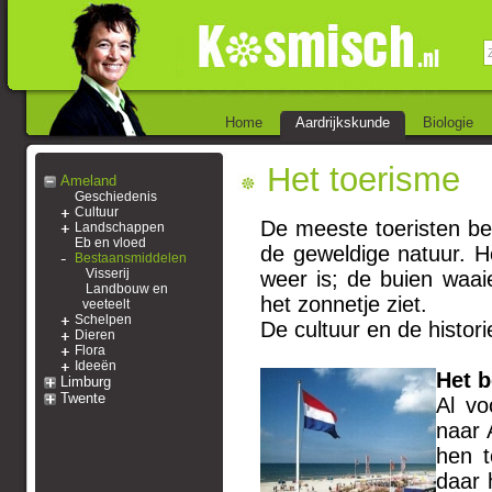
Home
Aardrijkskunde
Biologie
Het toerisme
Ameland
Geschiedenis
Cultuur
De meeste toeristen b
Landschappen
Eb en vloed
de geweldige natuur. H
Bestaansmiddelen
Visserij
weer is; de buien waai
Landbouw en
het zonnetje ziet.
veeteelt
Schelpen
De cultuur en de histor
Dieren
Flora
Ideeën
Het b
Limburg
Twente
Al vo
naar 
hen t
daar 