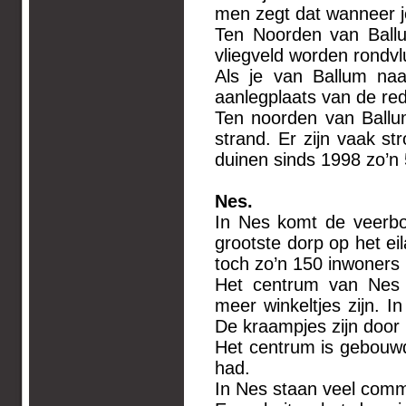
men zegt dat wanneer j
Ten Noorden van Ballum
vliegveld worden rondv
Als je van Ballum naa
aanlegplaats van de re
Ten noorden van Ballum,
strand. Er zijn vaak st
duinen sinds 1998 zo’n
Nes.
In Nes komt de veerboo
grootste dorp op het ei
toch zo’n 150 inwoners
Het centrum van Nes i
meer winkeltjes zijn. I
De kraampjes zijn door 
Het centrum is gebouwd
had.
In Nes staan veel comma