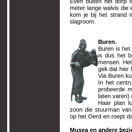
Even buiten het dorp 
meter lange walvis die e
kom je bij het strand
slagroom.
B
Buren is het
is dus het 
mensen. Het 
gek dat hier
Via Buren ku
In het centr
probeerde me
laten varen) 
Haar plan l
zoon die stuurman van 
op het Oerd en roept d
Musea en andere bez