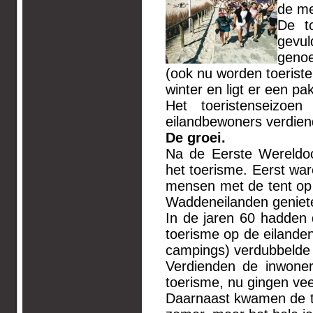
de me
De t
gevu
genoe
(ook nu worden toerist
winter en ligt er een pa
Het toeristenseizoe
eilandbewoners verdiend
De groei.
Na de Eerste Wereldoo
het toerisme. Eerst wa
mensen met de tent op
Waddeneilanden geniet
In de jaren 60 hadden 
toerisme op de eilanden
campings) verdubbelde z
Verdienden de inwoner
toerisme, nu gingen ve
Daarnaast kwamen de to