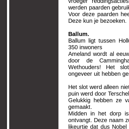
vroeger reddingsacti
werden paarden gebruik
Voor deze paarden hee
Deze kun je bezoeken.
Ballum.
Ballum ligt tussen Ho
350 inwoners
Ameland wordt al eeuw
door de Cammingha
Wethouders! Het sl
ongeveer uit hebben gez
Het slot werd alleen n
puin werd door Terschel
Gelukkig hebben ze v
gemaakt.
Midden in het dorp is
ontvangt. Deze naam zul
likeurtje dat dus Nobe