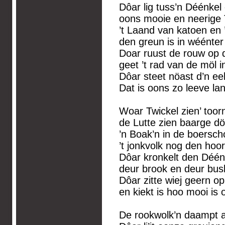
Dôar lig tuss’n Déénkel
oons mooie en neerige
’t Laand van katoen en 
den greun is in wéénter
Doar ruust de rouw op 
geet ’t rad van de möl
Dôar steet nöast d’n ee
Dat is oons zo leeve la
Woar Twickel zien’ toorn
de Lutte zien baarge dö
’n Boak’n in de boersch
’t jonkvolk nog den hoor
Dôar kronkelt den Déénk
deur brook en deur busk
Dôar zitte wiej geern op
en kiekt is hoo mooi is
De rookwolk’n daampt a