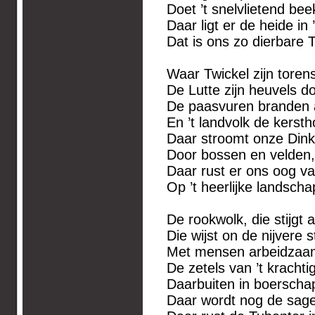
Doet ’t snelvlietend be
Daar ligt er de heide in
Dat is ons zo dierbare 
Waar Twickel zijn torens 
De Lutte zijn heuvels do
De paasvuren branden a
En ’t landvolk de kersth
Daar stroomt onze Dinkel
Door bossen en velden,
Daar rust er ons oog v
Op ’t heerlijke landsch
De rookwolk, die stijgt 
Die wijst on de nijvere 
Met mensen arbeidzaam
De zetels van ’t kracht
Daarbuiten in boerscha
Daar wordt nog de sage 