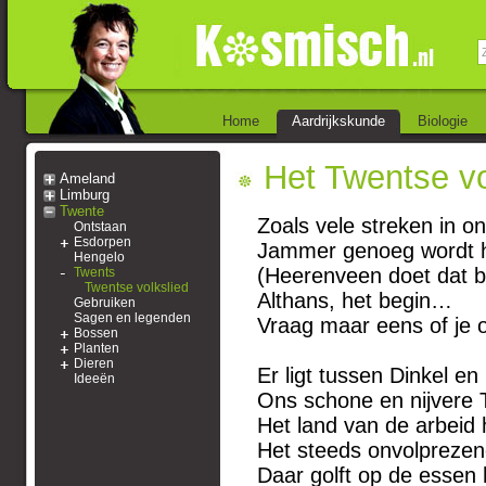
Home
Aardrijkskunde
Biologie
Het Twentse vo
Ameland
Limburg
Twente
Zoals vele streken in on
Ontstaan
Esdorpen
Jammer genoeg wordt he
Hengelo
(Heerenveen doet dat b
Twents
Twentse volkslied
Althans, het begin…
Gebruiken
Sagen en legenden
Vraag maar eens of je 
Bossen
Planten
Dieren
Er ligt tussen Di
Ideeën
Ons schone en nijvere
Het land van de arbeid 
Het steeds onvolpreze
Daar golft op de essen