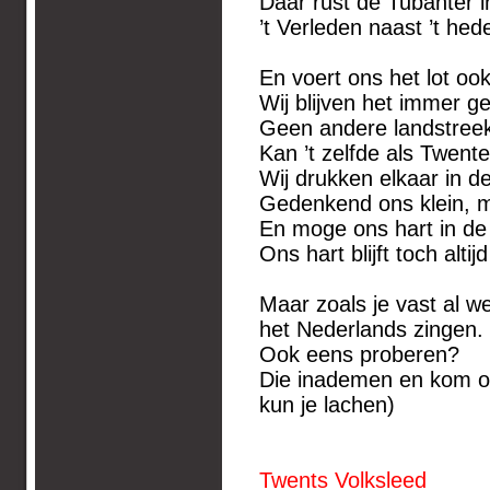
Daar rust de Tubanter in
’t Verleden naast ’t he
En voert ons het lot o
Wij blijven het immer 
Geen andere landstreek
Kan ’t zelfde als Twen
Wij drukken elkaar in 
Gedenkend ons klein, m
En moge ons hart in d
Ons hart blijft toch alti
Maar zoals je vast al we
het Nederlands zingen. 
Ook eens proberen?
Die inademen en kom op
kun je lachen)
Twents Volksleed