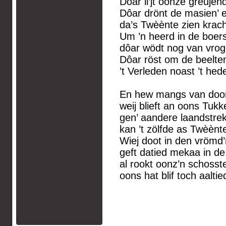
Dôar li’jt oonze greujen
Dôar drönt de masien’ e
da’s Twèènte zien krac
Um ’n heerd in de boersc
dôar wödt nog van vrog
Dôar röst om de beelte
’t Verleden noast ’t he
En hew mangs van doon
weij blieft an oons Tuk
gen’ aandere laandstrek
kan ’t zölfde as Twèènt
Wiej doot in den vröm
geft datied mekaa in de
al rookt oonz’n schosste
oons hat blif toch aalti