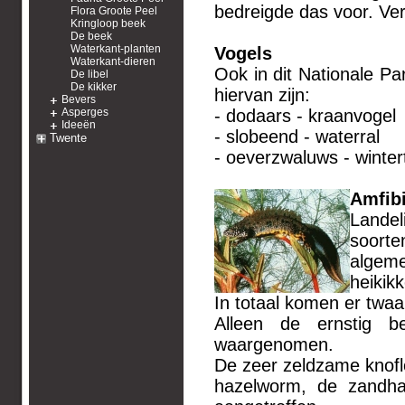
bedreigde das voor. Ve
Flora Groote Peel
Kringloop beek
De beek
Waterkant-planten
Vogels
Waterkant-dieren
Ook in dit Nationale Pa
De libel
De kikker
hiervan zijn:
Bevers
Asperges
- dodaars - kraanvogel
Ideeën
- slobeend - waterral
Twente
- oeverzwaluws - winter
Amfibi
Landel
soorte
algem
heikik
In totaal komen er twaa
Alleen de ernstig b
waargenomen.
De zeer zeldzame knoflo
hazelworm, de zandha