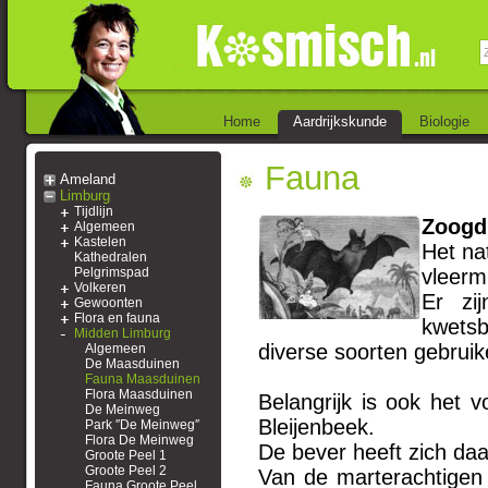
Home
Aardrijkskunde
Biologie
Fauna
Ameland
Limburg
Tijdlijn
Zoogd
Algemeen
Kastelen
Het na
Kathedralen
Pelgrimspad
vleerm
Volkeren
Er zi
Gewoonten
Flora en fauna
kwetsb
Midden Limburg
diverse soorten gebruik
Algemeen
De Maasduinen
Fauna Maasduinen
Flora Maasduinen
Belangrijk is ook het
De Meinweg
Bleijenbeek.
Park ″De Meinweg″
Flora De Meinweg
De bever heeft zich da
Groote Peel 1
Groote Peel 2
Van de marterachtigen
Fauna Groote Peel