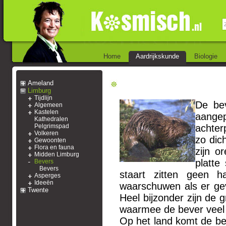
Home
Aardrijkskunde
Biologie
Ameland
Limburg
Tijdlijn
De bev
Algemeen
Kastelen
aangep
Kathedralen
Pelgrimspad
achter
Volkeren
zo dic
Gewoonten
Flora en fauna
zijn o
Midden Limburg
platte
Bevers
Bevers
staart zitten geen 
Asperges
Ideeën
waarschuwen als er gev
Twente
Heel bijzonder zijn de 
waarmee de bever veel
Op het land komt de bev