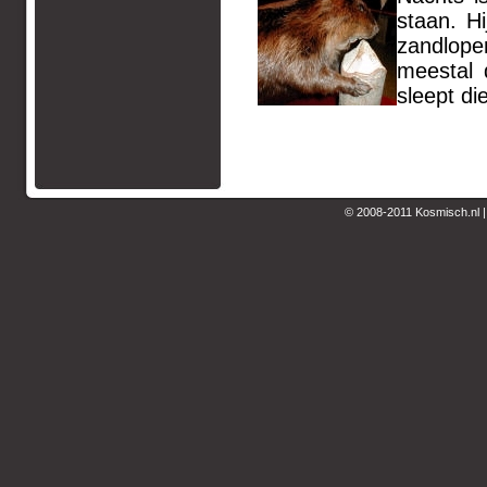
staan. H
zandlope
meestal 
sleept di
© 2008-2011 Kosmisch.nl 