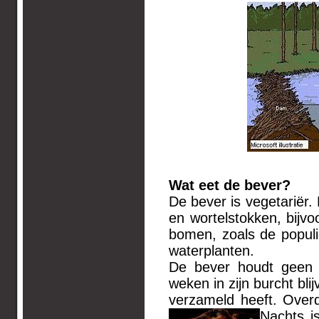
Wat eet de bever?
De bever is vegetariër. 
en wortelstokken, bijvo
bomen, zoals de populie
waterplanten.
De bever houdt geen w
weken in zijn burcht bli
verzameld heeft. Overda
Nachts is