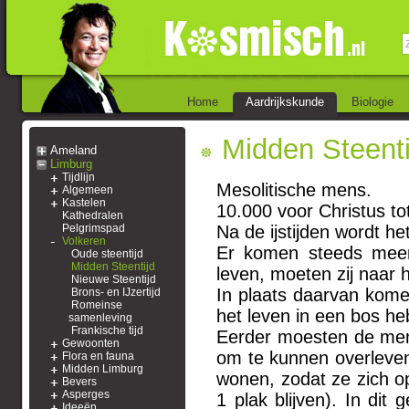
Home
Aardrijkskunde
Biologie
Midden Steenti
Ameland
Limburg
Tijdlijn
Mesolitische mens.
Algemeen
Kastelen
10.000 voor Christus to
Kathedralen
Pelgrimspad
Na de ijstijden wordt he
Volkeren
Er komen steeds meer
Oude steentijd
Midden Steentijd
leven, moeten zij naar 
Nieuwe Steentijd
In plaats daarvan komen
Brons- en IJzertijd
Romeinse
het leven in een bos h
samenleving
Frankische tijd
Eerder moesten de mens
Gewoonten
om te kunnen overleven
Flora en fauna
Midden Limburg
wonen, zodat ze zich op
Bevers
Asperges
1 plak blijven). In dit
Ideeën