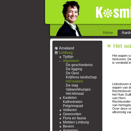
Home
Aardr
Het wa
Ameland
Limburg
Het wapen van
Tijdlijn
herkomst. Di
Algemeen
is verdeeld in
De geschiedenis
De ligging
De Geul
Krijt/loss landschap
Het wapen
Linksboven i
De vlag
wapen van de
Vakwerkhuisjes
Rechtsboven 
Het klimaat
het Huis Gul
Kastelen
van Horn.
Kathedralen
Rechtsonder 
van hertogdo
Pelgrimspad
Over deze vi
Volkeren
afkomstig va
Gewoonten
Flora en fauna
Midden Limburg
Bevers
Asperges