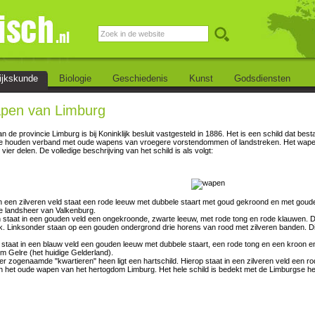
ijkskunde
Biologie
Geschiedenis
Kunst
Godsdiensten
pen van Limburg
 de provincie Limburg is bij Koninklijk besluit vastgesteld in 1886. Het is een schild dat bestaa
e houden verband met oude wapens van vroegere vorstendommen of landstreken. Het wapensch
 vier delen. De volledige beschrijving van het schild is als volgt:
n een zilveren veld staat een rode leeuw met dubbele staart met goud gekroond en met goude
 landsheer van Valkenburg.
staat in een gouden veld een ongekroonde, zwarte leeuw, met rode tong en rode klauwen. D
ik. Linksonder staan op een gouden ondergrond drie horens van rood met zilveren banden. D
staat in een blauw veld een gouden leeuw met dubbele staart, een rode tong en een kroon e
m Gelre (het huidige Gelderland).
er zogenaamde "kwartieren" heen ligt een hartschild. Hierop staat in een zilveren veld een 
n het oude wapen van het hertogdom Limburg. Het hele schild is bedekt met de Limburgse her