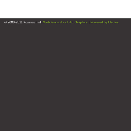
© 2008-2011 Kosmisch.nl |
Webdesign door DAE Graphics
|
Powered by Electos