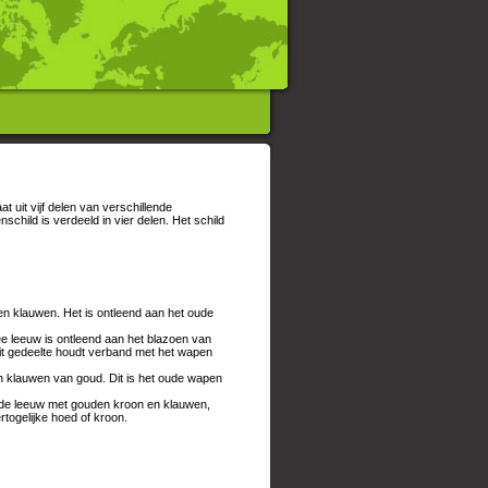
t uit vijf delen van verschillende
ild is verdeeld in vier delen. Het schild
n klauwen. Het is ontleend aan het oude
e leeuw is ontleend aan het blazoen van
it gedeelte houdt verband met het wapen
n klauwen van goud. Dit is het oude wapen
rode leeuw met gouden kroon en klauwen,
togelijke hoed of kroon.