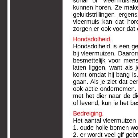
sonar of ’vleermuisra
kunnen horen. Ze make
geluidstrillingen erg
vleermuis kan dat hore
zorgen er ook voor dat 
Hondsdolheid.
Hondsdolheid is een ge
bij vleermuizen. Daarom
besmettelijk voor men
laten liggen, want als 
komt omdat hij bang is.
gaan. Als je ziet dat e
ook actie ondernemen.
met het dier naar de di
of levend, kun je het be
Bedreiging.
Het aantal vleermuizen
1. oude holle bomen w
2. er wordt veel gif gebr