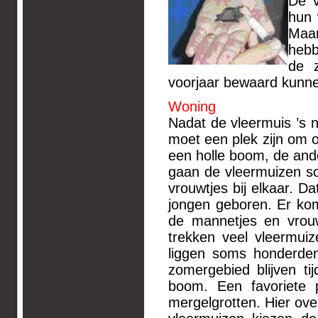
De v
hun 
Maar
hebb
de z
voorjaar bewaard kunnen
Woning
Nadat de vleermuis ’s na
moet een plek zijn om o
een holle boom, de ande
gaan de vleermuizen so
vrouwtjes bij elkaar. 
jongen geboren. Er ko
de mannetjes en vrouw
trekken veel vleermuiz
liggen soms honderden 
zomergebied blijven ti
boom. Een favoriete p
mergelgrotten. Hier ov