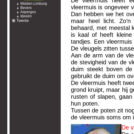
De vleermuis heeft e
Midden Limburg
vleermuis is ongeveer v
Bevers
Asperges
Dan hebben we het ove
Ideeën
maar heel licht. Zo’
Twente
behaard, met meestal k
is kaal of heeft kleine
tandjes. Een vleermuis h
De vleugels zitten tuss
Aan de arm van de vlee
de stevigheid van de vle
duim steekt boven de 
gebruikt de duim om ov
De vleermuis heeft twee
grond kruipt, maar hij 
rusten of slapen, gaa
hun poten.
Tussen de poten zit nog 
de vleermuis soms om i
De v