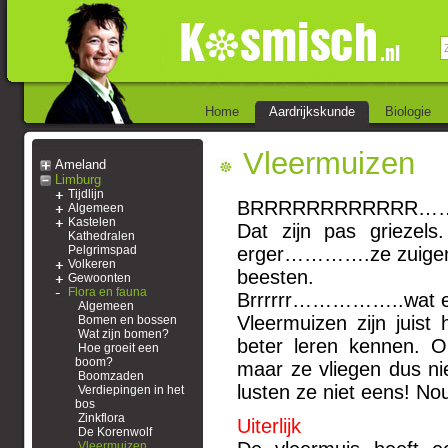
Home
Aardrijkskunde
Biologie
Vleermuizen
Ameland
Limburg
Tijdlijn
BRRRRRRRRRRRR…
Algemeen
Kastelen
Dat zijn pas griezels
Kathedralen
Pelgrimspad
erger………….ze zuigen j
Volkeren
beesten.
Gewoonten
Flora en fauna
Brrrrrr……………..wat e
Algemeen
Vleermuizen zijn juist
Bomen en bossen
Wat zijn bomen?
beter leren kennen. O
Hoe groeit een
boom?
maar ze vliegen dus ni
Boomzaden
lusten ze niet eens! No
Verdiepingen in het
bos
Zinkflora
Uiterlijk
De Korenwolf
Vleermuizen