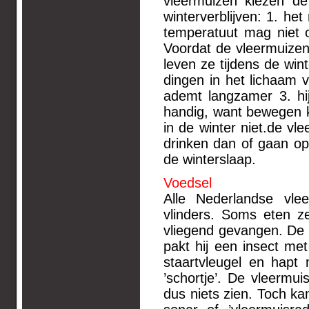
vleermuizen kiezen de
winterverblijven: 1. he
temperatuut mag niet 
Voordat de vleermuizen 
leven ze tijdens de win
dingen in het lichaam v
ademt langzamer 3. hij
handig, want bewegen ko
in de winter niet.de v
drinken dan of gaan op
de winterslaap.
Voedsel
Alle Nederlandse vle
vlinders. Soms eten z
vliegend gevangen. De 
pakt hij een insect met 
staartvleugel en hapt 
’schortje’. De vleermui
dus niets zien. Toch kan