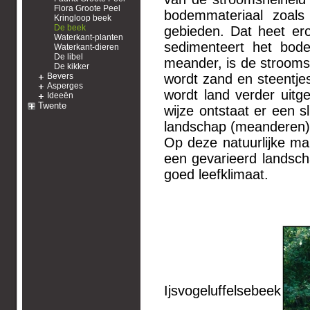
Flora Groote Peel
bodemmateriaal zoal
Kringloop beek
De beek
gebieden. Dat heet er
Waterkant-planten
sedimenteert het bod
Waterkant-dieren
De libel
meander, is de stroomsn
De kikker
Bevers
wordt zand en steentje
Asperges
wordt land verder uitg
Ideeën
Twente
wijze ontstaat er een s
landschap (meanderen)
Op deze natuurlijke ma
een gevarieerd landsch
goed leefklimaat.
Ijsvogeluffelsebeek