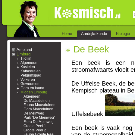
Home
Aardrijkskunde
Biologie
De Beek
Ameland
Limburg
Tijdlijn
Een beek is een nat
Algemeen
Kastelen
stroomafwaarts vloeit en
Kathedralen
Pelgrimspad
Volkeren
De Uffelse Beek, de bee
Gewoonten
Flora en fauna
Kempisch plateau in Bel
Midden Limburg
Algemeen
De Maasduinen
Fauna Maasduinen
Flora Maasduinen
Uffelsebeek
De Meinweg
Park ″De Meinweg″
Flora De Meinweg
Groote Peel 1
Een beek is vaak nog do
Groote Peel 2
van de stroomsnelheid
Fauna Groote Peel