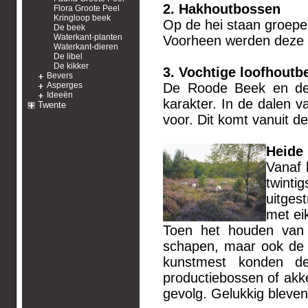
2. Hakhoutbossen
Flora Groote Peel
Kringloop beek
Op de hei staan groepe
De beek
Waterkant-planten
Voorheen werden deze 
Waterkant-dieren
De libel
De kikker
3. Vochtige loofhoutb
Bevers
Asperges
De Roode Beek en de 
Ideeën
karakter. In de dalen 
Twente
voor. Dit komt vanuit de
Heide
Vanaf 
twint
uitges
met ei
Toen het houden van 
schapen, maar ook de 
kunstmest konden de
productiebossen of akk
gevolg. Gelukkig bleve