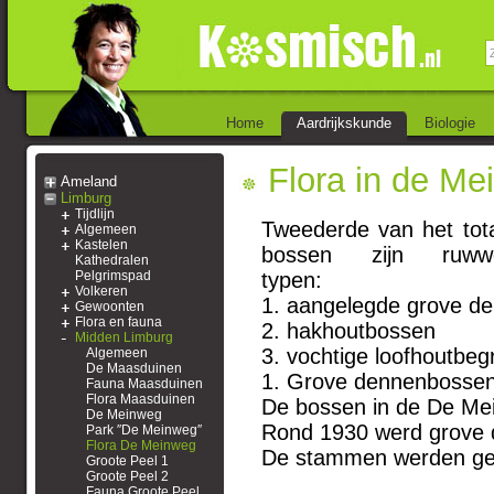
Home
Aardrijkskunde
Biologie
Flora in de Me
Ameland
Limburg
Tijdlijn
Tweederde van het tota
Algemeen
Kastelen
bossen zijn ruww
Kathedralen
Pelgrimspad
typ
Volkeren
1. aangelegde grove d
Gewoonten
Flora en fauna
2. hakhoutbossen
Midden Limburg
3. vochtige loofhoutbeg
Algemeen
De Maasduinen
1. Grove dennenbosse
Fauna Maasduinen
Flora Maasduinen
De bossen in de De Mei
De Meinweg
Rond 1930 werd grove de
Park ″De Meinweg″
Flora De Meinweg
De stammen werden gebr
Groote Peel 1
Groote Peel 2
Fauna Groote Peel