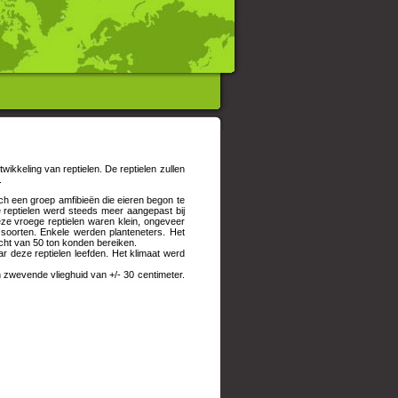
wikkeling van reptielen. De reptielen zullen
.
zich een groep amfibieën die eieren begon te
 reptielen werd steeds meer aangepast bij
ze vroege reptielen waren klein, ongeveer
 soorten. Enkele werden planteneters. Het
cht van 50 ton konden bereiken.
 deze reptielen leefden. Het klimaat werd
n zwevende vlieghuid van +/- 30 centimeter.