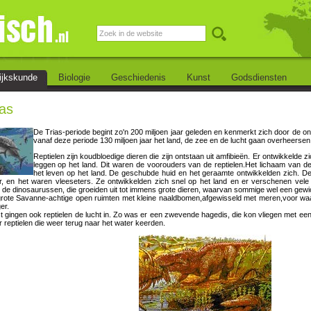
ijkskunde
Biologie
Geschiedenis
Kunst
Godsdiensten
as
De Trias-periode begint zo'n 200 miljoen jaar geleden en kenmerkt zich door de ont
vanaf deze periode 130 miljoen jaar het land, de zee en de lucht gaan overheersen
Reptielen zijn koudbloedige dieren die zijn ontstaan uit amfibieën. Er ontwikkelde 
leggen op het land. Dit waren de voorouders van de reptielen.Het lichaam van de
het leven op het land. De geschubde huid en het geraamte ontwikkelden zich. De
r, en het waren vleeseters. Ze ontwikkelden zich snel op het land en er verschenen vele
n de dinosaurussen, die groeiden uit tot immens grote dieren, waarvan sommige wel een gewi
ote Savanne-achtige open ruimten met kleine naaldbomen,afgewisseld met meren,voor waar
er.
t gingen ook reptielen de lucht in. Zo was er een zwevende hagedis, die kon vliegen met ee
reptielen die weer terug naar het water keerden.