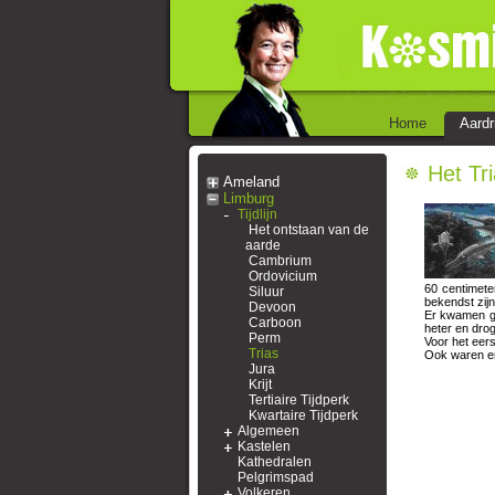
Home
Aardr
Het Tri
Ameland
Limburg
Tijdlijn
Het ontstaan van de
aarde
Cambrium
Ordovicium
60 centimete
Siluur
bekendst zij
Devoon
Er kwamen gr
Carboon
heter en drog
Perm
Voor het eers
Trias
Ook waren er 
Jura
Krijt
Tertiaire Tijdperk
Kwartaire Tijdperk
Algemeen
Kastelen
Kathedralen
Pelgrimspad
Volkeren