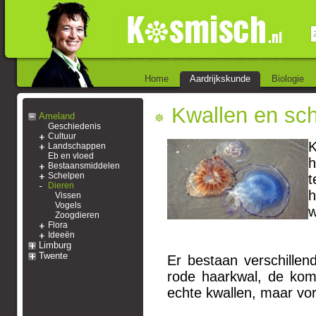
Home
Aardrijkskunde
Biologie
Kwallen en sch
Ameland
Geschiedenis
Cultuur
K
Landschappen
Eb en vloed
h
Bestaansmiddelen
Schelpen
t
Dieren
h
Vissen
Vogels
w
Zoogdieren
Flora
Ideeën
Limburg
Twente
Er bestaan verschillen
rode haarkwal, de kom
echte kwallen, maar vo