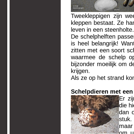
Tweekleppigen zijn we
kleppen bestaat. Ze han
leven in een steenholte.
De schelphelften passen
is heel belangrijk! Wa
zitten met een soort sc
waarmee de schelp ope
bijzonder moeilijk om 
krijgen.
Als ze op het strand k
Schelpdieren met een
Er zi
die h
dan o
stuk.
maar 
om ui