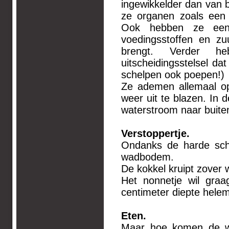
ingewikkelder dan van b
ze organen zoals een
Ook hebben ze een b
voedingsstoffen en zu
brengt. Verder 
uitscheidingsstelsel dat
schelpen ook poepen!)
Ze ademen allemaal op
weer uit te blazen. In 
waterstroom naar buiten
Verstoppertje.
Ondanks de harde sche
wadbodem.
De kokkel kruipt zover w
Het nonnetje wil graa
centimeter diepte hele
Eten.
Maar hoe komen de we