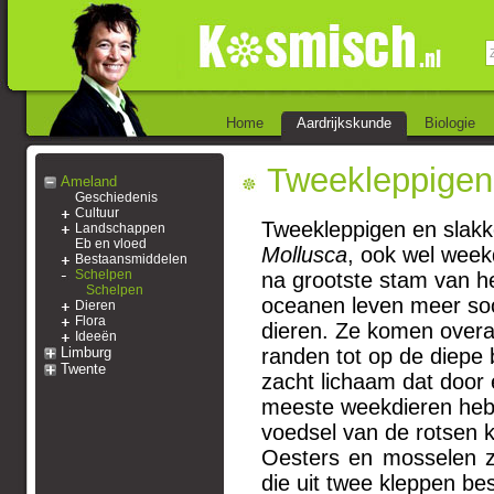
Home
Aardrijkskunde
Biologie
Tweekleppigen 
Ameland
Geschiedenis
Cultuur
Tweekleppigen en slakk
Landschappen
Eb en vloed
Mollusca
, ook wel week
Bestaansmiddelen
Schelpen
na grootste stam van he
Schelpen
oceanen leven meer so
Dieren
Flora
dieren. Ze komen overa
Ideeën
Limburg
randen tot op de diep
Twente
zacht lichaam dat door
meeste weekdieren he
voedsel van de rotsen 
Oesters en mosselen z
die uit twee kleppen bes