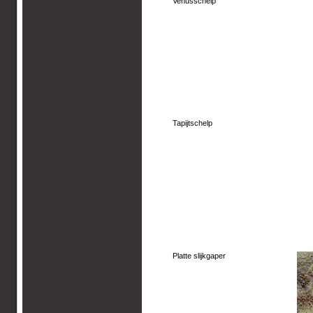
Venusschelp
Tapijtschelp
Platte slijkgaper