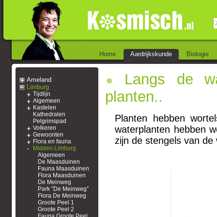
Home
Aardrijkskunde
Biologie
Langs de wat
Ameland
Limburg
planten..
Tijdlijn
Algemeen
Kastelen
Kathedralen
Planten hebben worte
Pelgrimspad
waterplanten hebben wo
Volkeren
Gewoonten
zijn de stengels van de
Flora en fauna
Midden Limburg
Algemeen
De Maasduinen
Fauna Maasduinen
Flora Maasduinen
De Meinweg
Park ″De Meinweg″
Flora De Meinweg
Groote Peel 1
Groote Peel 2
Fauna Groote Peel