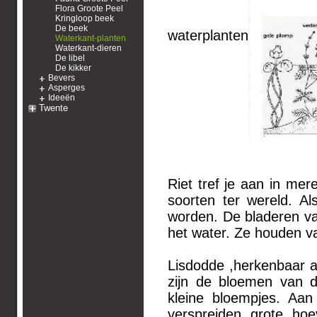
Flora Groote Peel
Kringloop beek
De beek
waterplanten
Waterkant-planten
Waterkant-dieren
De libel
De kikker
Bevers
Asperges
Ideeën
Twente
Riet tref je aan in mer
soorten ter wereld. A
worden. De bladeren van 
het water. Ze houden va
Lisdodde ,herkenbaar aa
zijn de bloemen van d
kleine bloempjes. Aa
verspreiden grote ho