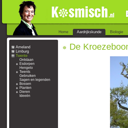
Home
Aardrijkskunde
Biologie
De Kroezebo
Ameland
Limburg
Twente
Ontstaan
Esdorpen
Hengelo
Twents
Gebruiken
Sagen en legenden
Bossen
Planten
Dieren
Ideeën